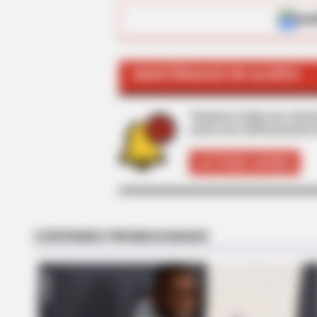
ALE
MANTÉNGASE EN ALERTA
HABERION
Tenemos todas las noticia
Video Of Giant Anaconda Is Going V
active las notificaciones 
Watch
ACTIVAR AHORA
HABERION