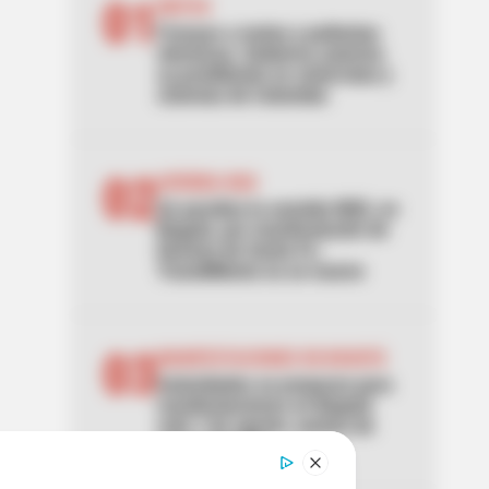
01
MOTOS
Frenazo a motos y patinetas
eléctricas: Gobierno autoriza
su prohibición en ciclorrutas y
ciclovías de Colombia
02
AVENIDA NQS
Se paraliza la avenida NQS, en
Bogotá, por manifestación de
hinchas de Santa Fe:
TransMilenio no se mueve
03
MANIFESTACIONES EN BOGOTÁ
Autoridades se preparan para
manifestaciones en Bogotá
este 7 de agosto: puntos de
concentración