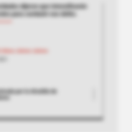
ridades dijeron que intensificarán
oles para combatir ese delito.
 Liliana Jaimes Jaimes
2021
trada por la Alcaldía de
anca