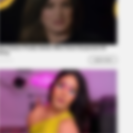
 Equine Woman You've Never
n Before
diers - 5 Surprising Details