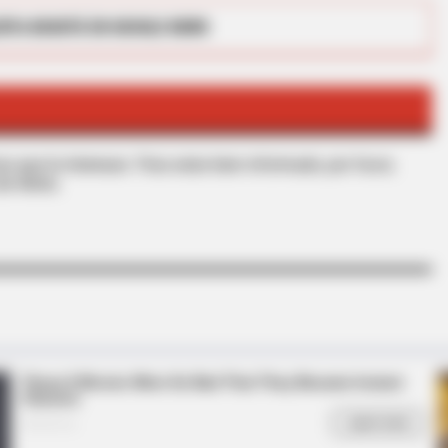
RTA BOGOTÁ EN GOOGLE NEWS
HABERION
s que le interesan. Para estar bien informado, por favor,
iral All Over The World.
Honey Boo Boo Is So Thi
de Alerta.
HABERION
BUZZ 