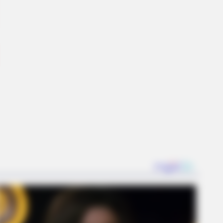
n! See Her In Fierce New Photo
DAY