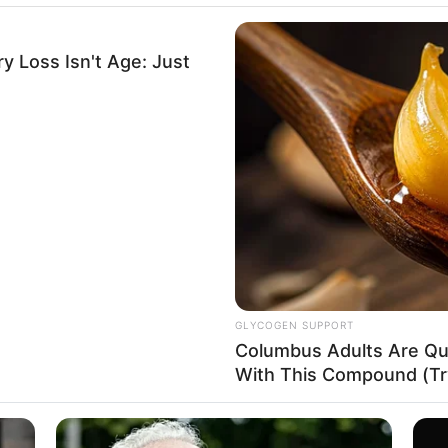
ban siendo utilizados por algunas personas para
ro de los habitantes del municipio".
 Loss Isn't Age: Just
una de las menores fue dejada bajo observación
a investigación presentaba cuadro febril y
s continúan sucediendo en el área
on menores de nacionalidad extranjera que han
a mendicidad
en esa región del país.
GLYCOGEN SUPPORT
Columbus Adults Are Qui
d-19 aplazan el inicio de la alternancia escolar
With This Compound (Try