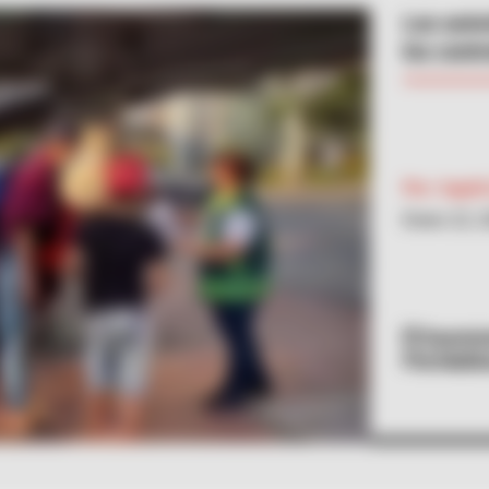
Las auto
los contr
Por:
Ingrid
Enero 22, 
Suminis
Floridabl