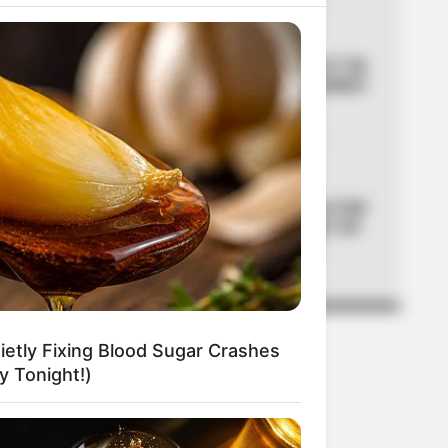
04
CORTES DE LUZ
Cortes de luz en Bogotá el 7 de
agosto: un solo barrio quedará
sin servicio
05
MOVILIDAD
Día sin carro y sin moto en Cali
por posesión presidencial: así
será la movilidad el 7 de
agosto
etly Fixing Blood Sugar Crashes
 Tonight!)