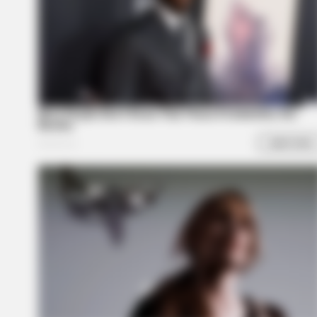
Rare Elephant Birth—Then Nature
Delivered A Second Shock
RADAR MEDIA
This Cat Video Is So Funny, Peopl