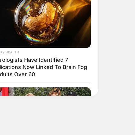
RY HEALTH
ologists Have Identified 7
ications Now Linked To Brain Fog
Adults Over 60