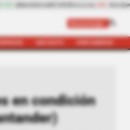
de
$ 2.669,00
-2,38%
Arroz de primera
$ 3.940,00
(Precio por kilo)
(Precio por kilo
Bucaramanga
SERVICIOS
QUÉ SUSTO
VIVIR SABROSO
e mendicidad en Floridablanca (Santander)
s en condición
antander)