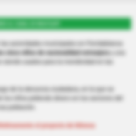
RSE AL CANAL DE WHATSAPP
 las autoridades municipales en Floridablanca
s cinco niños de nacionalidad extranjera
y una
 siendo usados para la mendicidad en las
ego de la denuncia ciudadana, en la que se
 los niños pidiendo dinero en los sectores del
sa población.
initivamente el proyecto de Minesa