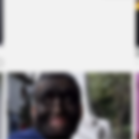
6 Movie Moments That Were Almost
The
Too Hot To Show
See
RADAR MEDIA
e Can't Stop Laughing
New Photos Of Female Sol
Emerge