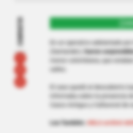
COMPARTIR
UNI
En un operativo adelantado por
(Santander),
fueron sorprendido
menor colombiana, que estaban
calles.
El caso quedó al descubierto lu
informaba sobre la presencia de
Casco Antiguo y Cañaveral de e
Lea También:
ANLA archivó def