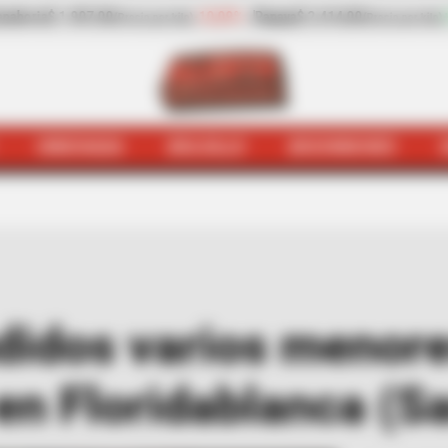
-10,09%
Papaya
$ 2.414,00
+11,55%
plátano hartón ver
kilo)
(Precio por kilo)
HINCHADA
BOLSILLO
BOCHINCHES
omo
Fueron sorprendidos varios menores en condición d
didos varios menore
en Floridablanca (S