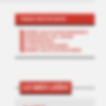
TEMAS DESTACADOS
CIERRES VIALES EN BUCARAMANGA
TRANSVERSAL DEL CARARE
FLORIDABLANCA
LLUVIAS EN SANTANDER
CIERRES VIALES EN SANTANDER
LO MÁS LEÍDO