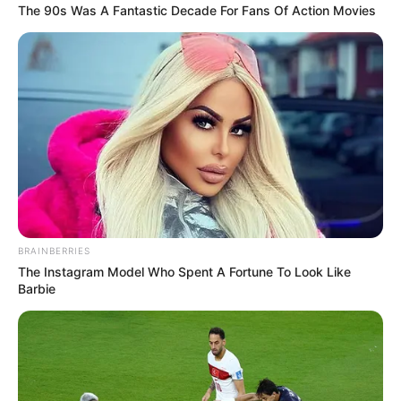
COMPARTIR
The 90s Was A Fantastic Decade For Fans Of Action Movies
UNIRSE AL CANAL DE WHATSAPP
A pocos días de celebrar Navidad
se registran
aglomeraciones en el centro de Bucaramanga.
Miles de
personas transitan por el reconocido 'Paseo del
Comercio', sin cumplir cada uno de los protocolos de
bioseguridad para prevenir el contagio de la covid-19.
El hecho quedó registrado en un video que circula por las
redes sociales donde se ven a muchos de los ciudadanos
BRAINBERRIES
incumpliendo el distanciamiento social y no haciendo el
The Instagram Model Who Spent A Fortune To Look Like
uso correcto del tapabocas.
Barbie
Lea También:
Policía llora en Cúcuta implorando por el
cumplimento de medidas de bioseguridad