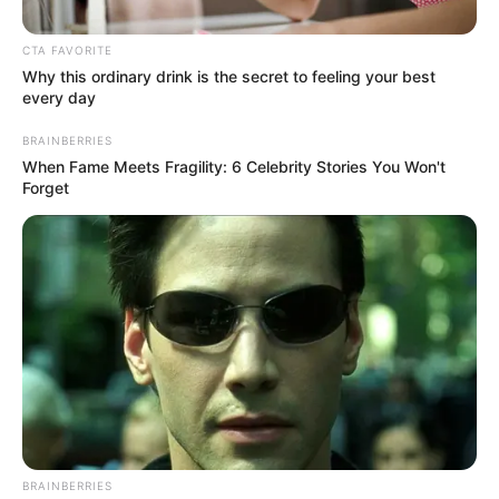
CTA FAVORITE
Why this ordinary drink is the secret to feeling your best
every day
BRAINBERRIES
When Fame Meets Fragility: 6 Celebrity Stories You Won't
Forget
Suministrada RCN Radio / Mauricio Olaya.
Por:
Julieth Paola Hernández Parra
Diciembre 15, 2020
BRAINBERRIES