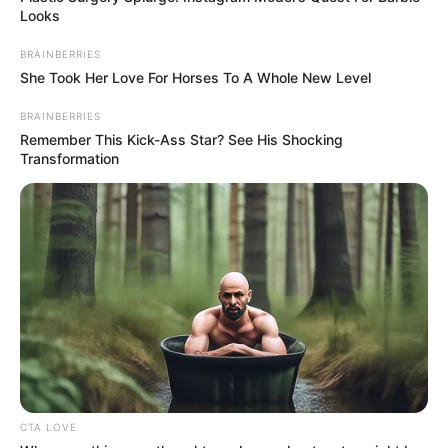
en Bucaramanga por aglomeraciones
Looks
El directivo dio a conocer que este tipo de aglomeraciones
BRAINBERRIES
son características de la temporada de Navidad y fin de
She Took Her Love For Horses To A Whole New Level
año, pero debido a la emergencia por la covid-19, los
ciudadanos deben evitar estar en estos lugares pues son
BRAINBERRIES
un foco alto de contagio del virus.
Remember This Kick-Ass Star? See His Shocking
Transformation
En las últimas tres semanas
se han incrementado los
casos de la covid–19 en Santander,
hecho que ha
ocasionado que la ocupación de las Unidades de
Cuidados Intensivos se encuentre en un 72%.
Por ello, las autoridades de salud en el departamento
enviaron un mensaje para evitar cualquier tipo de
aglomeración que pueda generar un aumento de los
casos durante esta temporada de diciembre.
CTA LOVE
COMPARTIR