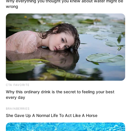
Why everything you thought you knew about water might be
wrong
ALERTA BOGOTÁ EN GOOGLE NEWS
TEMAS RELACIONADOS
BUCARAMANGA
NAVIDAD
MANTÉNGASE EN ALERTA
CTA FAVORITE
Tenemos todas las noticias que le
Why this ordinary drink is the secret to feeling your best
interesan. Para estar bien informado, por
every day
favor, active las notificaciones de Alerta.
BRAINBERRIES
She Gave Up A Normal Life To Act Like A Horse
ACTIVAR AHORA