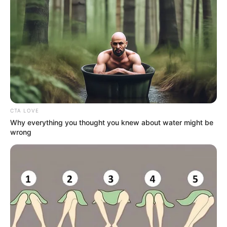
Tras estar en el 2020 en la posición 17 entre 42 territorios,
Bucaramanga logró ocupar este año el tercer lugar en el
ranking de Ciudades y Territorios Inteligentes
de
Ministerio de las TIC.
El alcalde de la capital santandereana, Juan Carlos
Cárdenas,
indicó que esto es un reconocimiento histórico
para la ciudad.
CTA LOVE
“Esto es una buena noticia para la ciudad porque nos
Why everything you thought you knew about water might be
ayudará a reducir la tasa de desempleo de Bucaramanga,
wrong
y además tendremos una ciudad más conectada.
Desde
la pandemia vivimos lo importante de la accesibilidad y
el acceso a datos”
, explicó el mandatario.