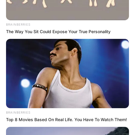
BRAINBERRIES
The Way You Sit Could Expose Your True Personality
Lea También: A machete agarraron a un 'paletero' en vía
de Piedecuesta
BRAINBERRIES
Lea También:
Lujosa propiedad del exgobernador Didier
Top 8 Movies Based On Real Life. You Have To Watch Them!
Tavera fue embargada