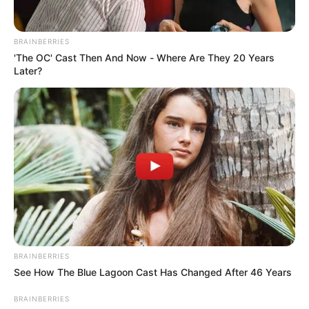
En esta nueva zona wifi que se ubica en el parque San
Pío,
los habitantes contarán con una velocidad de 100
BRAINBERRIES
megas y un alcance de cobertura cercana a los 60
'The OC' Cast Then And Now - Where Are They 20 Years
metros
del monumento de Botero.
Later?
“Los productores de los
‘Mercadillos Campesinos’,
deportistas y los ciudadanos que visitan el parque
tendrán el acceso y la facilidad a las tecnologías de la
información.
Esta es la segunda zona wifi con que
cuenta el parque”, agregó el mandatario de los
bumangueses.
COMPARTIR
BRAINBERRIES
ALERTA BOGOTÁ EN GOOGLE NEWS
See How The Blue Lagoon Cast Has Changed After 46 Years
BRAINBERRIES