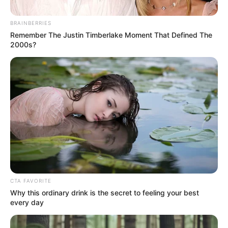
BRAINBERRIES
Remember The Justin Timberlake Moment That Defined The
2000s?
Alcaldía de Bucaramanga
Por:
Laura Perilla Ramírez
Septiembre 22, 2022
CTA FAVORITE
COMPARTIR
Why this ordinary drink is the secret to feeling your best
every day
UNIRSE AL CANAL DE WHATSAPP