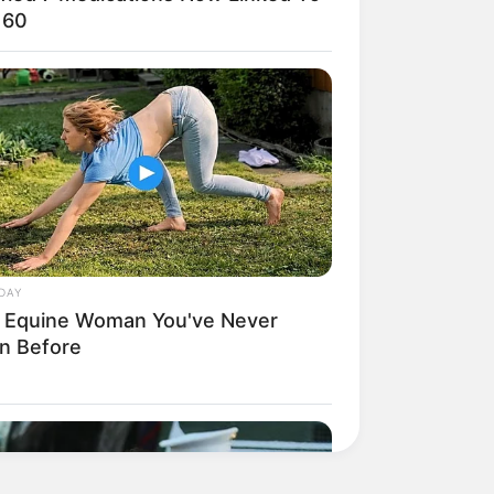
 60
DAY
 Equine Woman You've Never
n Before