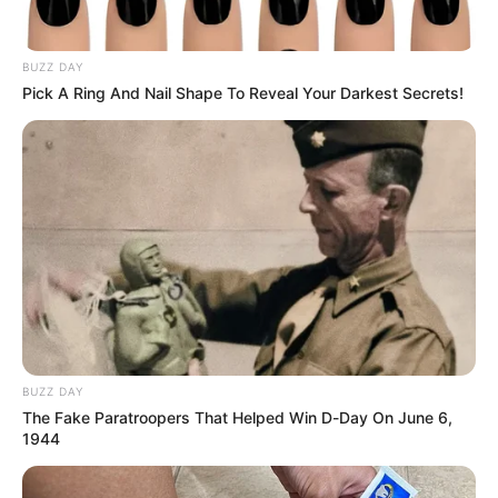
Lea También:
Explosión en una mina de carbón en
Santander, dejó una persona muerta
BUZZ DAY
Los comerciantes y propietarios de estos
Pick A Ring And Nail Shape To Reveal Your Darkest Secrets!
establecimientos se encuentran a la espera del aval
por
parte del Gobierno Nacional y las autoridades locales
para poder abrir sus puertas y recuperar las pérdidas
millonarias que ha dejado la emergencia por la Covid-
19
, cual obligó a más de 70 locales paralizarán sus
actividades debido a el aislamiento obligatorio.
Siete meses han permanecido cerrados los bares en el
municipio de Floridablanca
quienes esperan reactivar
este sector en el mes de noviembre.
BUZZ DAY
COMPARTIR
The Fake Paratroopers That Helped Win D-Day On June 6,
1944
ALERTA BOGOTÁ EN GOOGLE NEWS