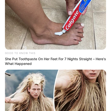
TEMAS RELACIONADOS
PROTOCOLOS
ÁREA METROPOLITANA
MANTÉNGASE EN ALERTA
GOOD TO KNOW THIS
Tenemos todas las noticias que le
She Put Toothpaste On Her Feet For 7 Nights Straight – Here's
interesan. Para estar bien informado, por
What Happened
favor, active las notificaciones de Alerta.
ACTIVAR AHORA
TEMAS DESTACADOS