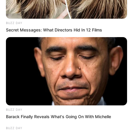
CIERRES VIALES EN BUCARAMANGA
TRANSVERSAL DEL CARARE
FLORIDABLANCA
LLUVIAS EN SANTANDER
BUZZ DAY
CIERRES VIALES EN SANTANDER
Secret Messages: What Directors Hid In 12 Films
BUZZ DAY
Barack Finally Reveals What's Going On With Michelle
BUZZ DAY