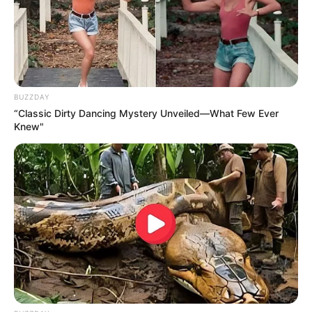
BUZZDAY
“Classic Dirty Dancing Mystery Unveiled—What Few Ever
Knew"