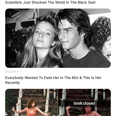
Scientists Just Shocked The World In The Black Sea!
MANTÉNGASE EN ALERTA
Tenemos todas las noticias que le
interesan. Para estar bien informado, por
favor, active las notificaciones de Alerta.
ACTIVAR AHORA
BUZZDAY
Everybody Wanted To Date Her In The 80s & This Is Her
Recently
TEMAS DESTACADOS
CIERRES VIALES EN BUCARAMANGA
TRANSVERSAL DEL CARARE
FLORIDABLANCA
LLUVIAS EN SANTANDER
CIERRES VIALES EN SANTANDER