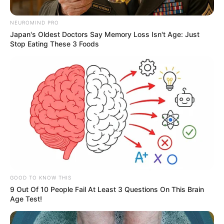
NEUROMIND PRO
Japan's Oldest Doctors Say Memory Loss Isn't Age: Just
Stop Eating These 3 Foods
Suministrada
Los transportadores reclaman también por el costoso
peaje en La Lizama, Barrancabermeja.
Por:
Slendy Blanco Suárez
GOOD TO KNOW THIS
Octubre 1, 2020
9 Out Of 10 People Fail At Least 3 Questions On This Brain
Age Test!