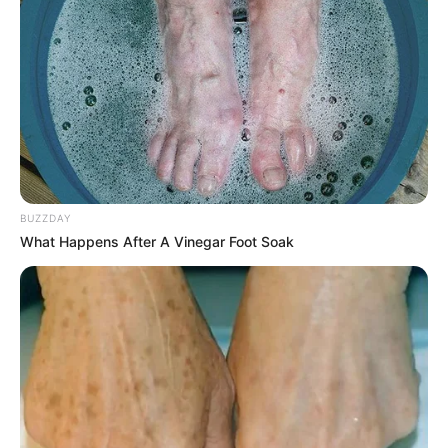
COMPARTIR
UNIRSE AL CANAL DE WHATSAPP
El departamento de Santander será una de las regiones
productoras que se
beneficiará con la sanción de la Ley
de Regalías, con la que se espera recibir más de $280
mil millones.
BUZZDAY
Dichos recursos económicos
podrán ser usados por los
What Happens After A Vinegar Foot Soak
alcaldes y gobernadores del departamento para
proyectos que mejoren las condiciones de las vías
terciarias
por donde se transportan los alimentos que se
comercializan en varios municipios de la región y en otros
proyectos de alto impacto.
Edwin Ballesteros, representante a la Cámara por
Santander, dijo que con la distribución de recursos,
el
departamento pasará de recibir 139 mil millones de