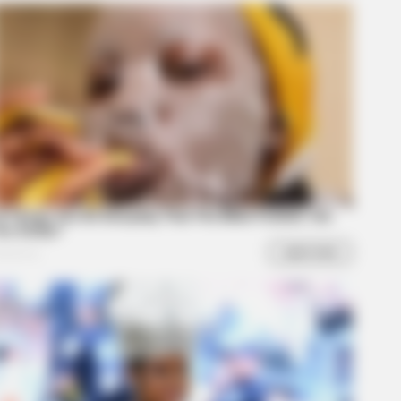
Women From Lebanon - Who Is
BERRIES
 Did They Get Gina Carano To