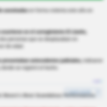
do asesinadas
en forma violenta este año en
currieron en el corregimiento El Llanito,
 dos personas que se desplazaban en
nor de edad.
 presentaban antecedentes judiciales,
indicaron
 donde se registró el hecho.