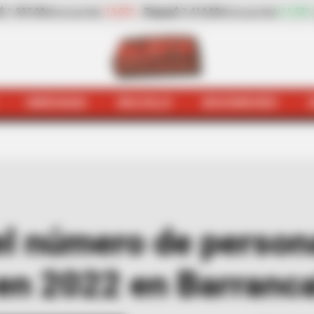
9%
Papaya
$ 2.414,00
+11,55%
plátano hartón verde
$ 2.669,
(Precio por kilo)
HINCHADA
BOLSILLO
BOCHINCHES
romo
A 75 ascendió el número de personas muertas en f
el número de person
 en 2022 en Barranc