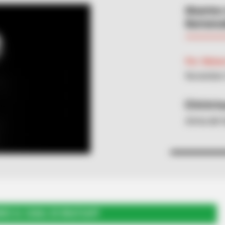
Muertes 
Barranc
Por:
Nelso
Noviembre 
RCN Ra
Arma de f
RSE AL CANAL DE WHATSAPP