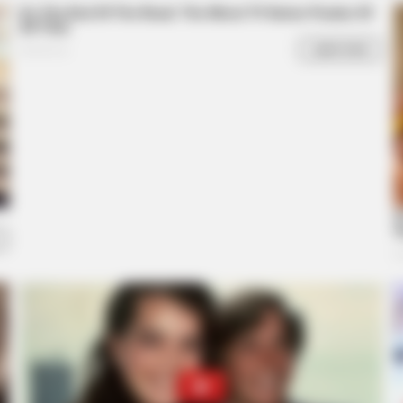
BRAINBERRIES
Herself Into A Barbie
The 10 Most Stunning 
Your Favorite?
BRAINBERRIES
BRAIN
et
Iconic '90s Entertainment Couples
How