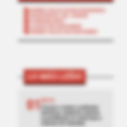
CIERRES VIALES EN BUCARAMANGA
TRANSVERSAL DEL CARARE
FLORIDABLANCA
LLUVIAS EN SANTANDER
CIERRES VIALES EN SANTANDER
LO MÁS LEÍDO
01
MOTOS
Frenazo a motos y patinetas
eléctricas: Gobierno autoriza
su prohibición en ciclorrutas y
ciclovías de Colombia