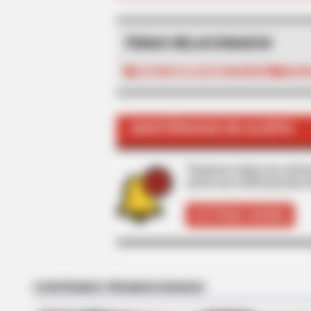
TEMAS RELACIONADOS
ALFONSO ELJACH MANRIQUE
MAGD
BRAINBERRIES
MANTÉNGASE EN ALERTA
Busting Movie Myths! Common
Clichés That Don't Reflect Reality
Tenemos todas las noticia
active las notificaciones 
ACTIVAR AHORA