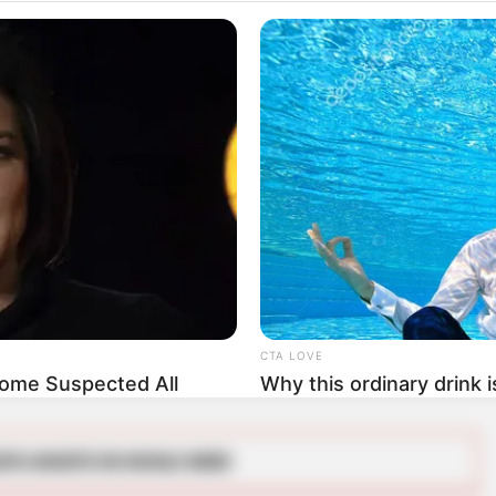
 han circulado panfletos
en los que se amenazan
o ataques a líderes
quienes han salido ilesos,
en el Magdalena Medio, Didier Rodríguez.
ido dialogando
para reforzar su esquema de
CTA LOVE
Some Suspected All
Why this ordinary drink i
every day
RTA BOGOTÁ EN GOOGLE NEWS