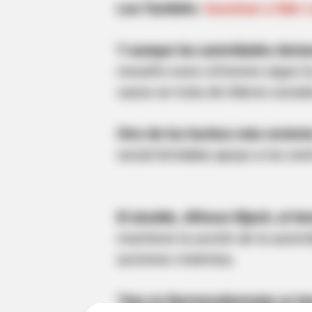
Lea También:
Asesinan a líder
Y aunque las autoridades dest
resuelto esos crímenes sigue 
casos se trata de líderes socia
Otro de los hechos más recient
social brindaba apoyo a los cen
El alcalde, Alfonso Eljach, al 
mantiene la acción de la autori
acciones violentas.
"Hoy en Barrancabermeja se lam