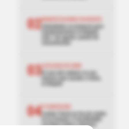
02
MANIFESTACIONES EN BOGOTÁ
Autoridades se preparan para
manifestaciones en Bogotá
este 7 de agosto: puntos de
concentración
03
LOCALIDAD DE USME
El caso del cadáver en una
hamaca que sacude a Usme,
en Bogotá
04
FC BARCELONA
Lamine Yamal se fue de rumba
en la Comuna 13 de Medellín
con Ryan Castro y Westcol