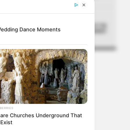
05
CORTES DE LUZ
Cortes de luz en Bogotá el 7 de
Wedding Dance Moments
agosto: un solo barrio quedará
sin servicio
BERRIES
Rare Churches Underground That
l Exist