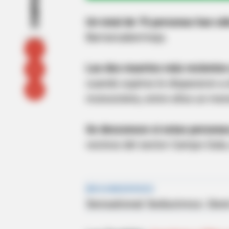
COMPARTIR
Un total de 75 personas han si
Barrancabermeja.
Las dos muertes más recientes o
cuando sujetos le dispararon a
motocicleta, entre ellos un me
Se desconoce si estas personas
vecinos del sector Campo Gala,