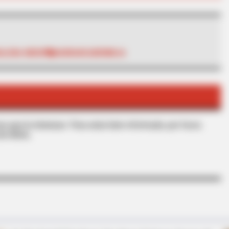
ALENA MEDIO
BARRANCABERMEJA
CTA FAVORITE
BRAIN
Why this ordinary drink is the secret
Hidd
to feeling your best every day
We 
s que le interesan. Para estar bien informado, por favor,
de Alerta.