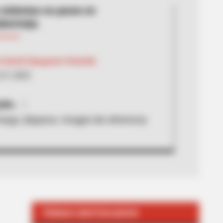
violentas no paran en
abermeja.
n David Cipagauta Velandia
27, 2022
dio.
uego, disparos. Imagen de referencia.
TEMAS DESTACADOS