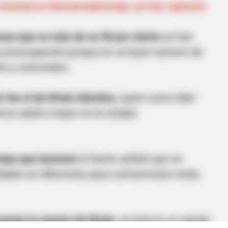
 comunal en Barrancabermeja, ya hay capturas
acan que en más de un 50 por ciento
se han
la preocupación porque en un buen número de
les y comunales.
e fue el de Efraín Sánchez,
quien como líder
tros adulto mayor en la ciudad.
tiempo que lamentó
el hecho señaló que se
dades en diferentes para contrarrestar estás
enta la muerte de Efraín,
enviamos un saludo