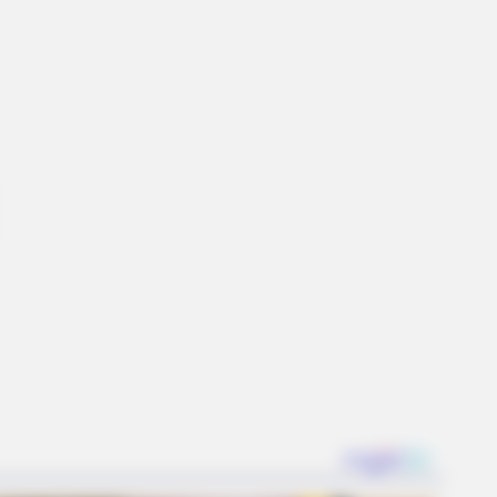
BERRIES
en Sins: 15 Bible Prohibited Acts
All Commit!