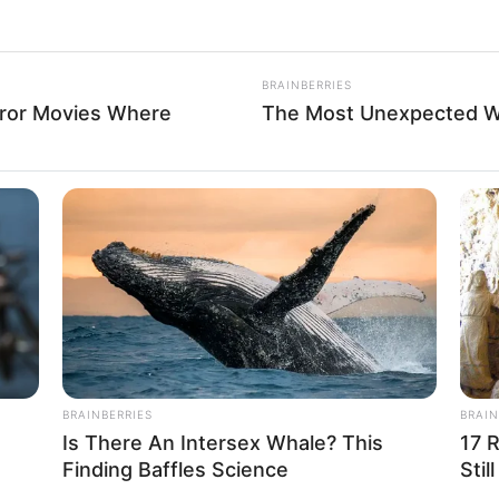
odas las personas que realizan labores con los
lo mismo que nuestras condolencias a su familia"
BRAINBERRIES
rror Movies Where
The Most Unexpected 
ebajo del Puente La Novena? Veedores en
 a cielo abierto
llarelys
y habría Sido cometido por cuatro
turadas horas después.
 lideres
, dirigentes comunales y personas del
BRAINBERRIES
BRAIN
Is There An Intersex Whale? This
17 
Finding Baffles Science
Stil
 achacados a
ajuste de cuentas y temas