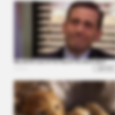
BRAINBERRIES
She Spends Millions To Transform 
Doll!
CTA FAVORITE
Why this ordinary drink is the secr