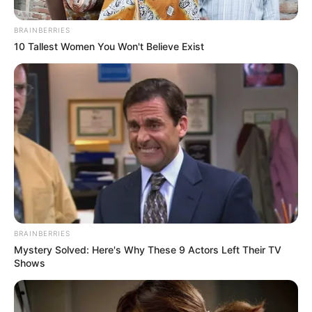
consumen los menores,
“además porque se trata de una
marca que no conocemos y nos genera dudas”.
BRAINBERRIES
10 Tallest Women You Won't Believe Exist
BRAINBERRIES
Mystery Solved: Here's Why These 9 Actors Left Their TV
Shows