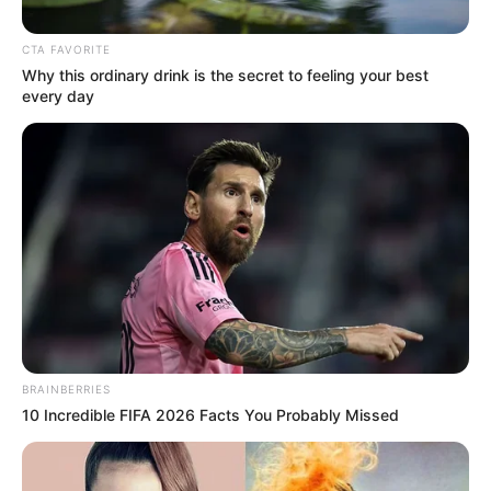
CTA FAVORITE
Why this ordinary drink is the secret to feeling your best
every day
Suministrado
Por:
Laura Perilla Ramírez
Mayo 10, 2022
BRAINBERRIES
10 Incredible FIFA 2026 Facts You Probably Missed
COMPARTIR