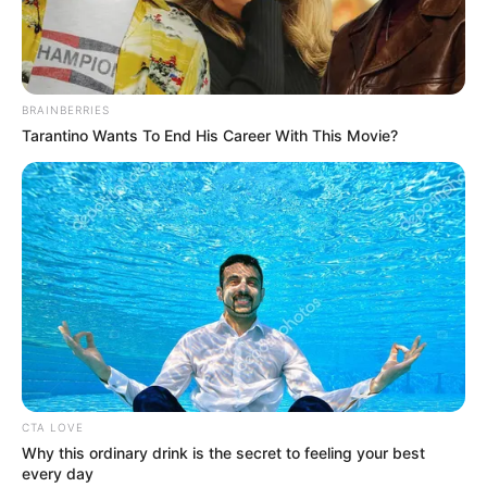
Tenemos todas las noticias que le
interesan. Para estar bien informado, por
favor, active las notificaciones de Alerta.
BRAINBERRIES
Tarantino Wants To End His Career With This Movie?
ACTIVAR AHORA
TEMAS DESTACADOS
CIERRES VIALES EN BUCARAMANGA
TRANSVERSAL DEL CARARE
FLORIDABLANCA
LLUVIAS EN SANTANDER
CIERRES VIALES EN SANTANDER
CTA LOVE
Why this ordinary drink is the secret to feeling your best
every day