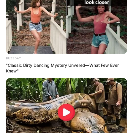
TEMAS DESTACADOS
CIERRES VIALES EN BUCARAMANGA
TRANSVERSAL DEL CARARE
FLORIDABLANCA
LLUVIAS EN SANTANDER
CIERRES VIALES EN SANTANDER
BUZZDAY
“Classic Dirty Dancing Mystery Unveiled—What Few Ever
Knew"