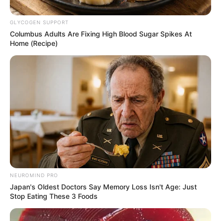
GLYCOGEN SUPPORT
Columbus Adults Are Fixing High Blood Sugar Spikes At
Home (Recipe)
Hospital Universitario de Santander, en referencia
para artículo
NEUROMIND PRO
Por:
Ingrid Liliana Jaimes Jaimes
Japan's Oldest Doctors Say Memory Loss Isn't Age: Just
Mayo 16, 2021
Stop Eating These 3 Foods