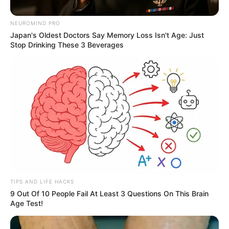
NEUROMIND PRO
Japan's Oldest Doctors Say Memory Loss Isn't Age: Just
Stop Drinking These 3 Beverages
Suministrada
Por:
Julieth Paola Hernández Parra
Octubre 29, 2020
TIPS AND LIFE HACKS
9 Out Of 10 People Fail At Least 3 Questions On This Brain
COMPARTIR
Age Test!
UNIRSE AL CANAL DE WHATSAPP