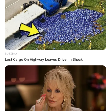
García.
Confirmó que
se adelanta un monitoreo constante en
estos afluentes hídricos para evitar que se presenten
emergencias
debido a las fuertes lluvias.
“Tenemos un monitoreo constante, sobre todo en el río
Lebrija, que ha sufrido desbordamiento en la parte del
Bajo Rionegro, también en el sector de Puerto Wilches y
BUZZDAY
hay probabilidad de crecimiento en el río Carare”, sostuvo
Lost Cargo On Highway Leaves Driver In Shock
el Director de Gestión de Riesgos y Desastres en
Santander.
Lea También: A vacaciones enviaron policía acusado de
violación en Barrancabermeja para que no entorpezca
investigación
Debido a las lluvias que se presentaron el miércoles y que
además generaron algunas afectaciones y problemas de
movilidad en el área metropolitana de Bucaramanga,
las