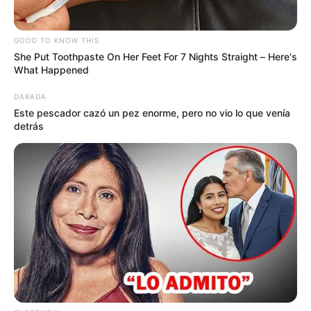
FLORIDABLANCA
LLUVIAS EN SANTANDER
CIERRES VIALES EN SANTANDER
GOOD TO KNOW THIS
She Put Toothpaste On Her Feet For 7 Nights Straight – Here's
What Happened
DARADA
Este pescador cazó un pez enorme, pero no vio lo que venía
detrás