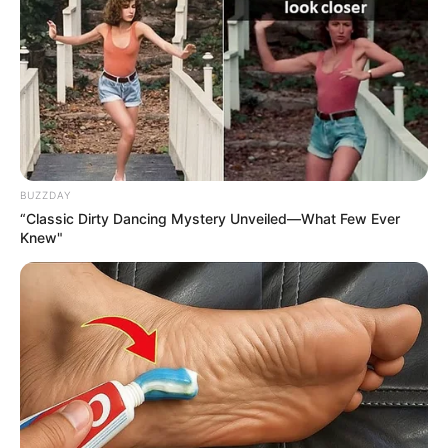
GESTIÓN DEL RIESGO DE DESASTRES
SANTANDER
IDEAM
MANTÉNGASE EN ALERTA
Tenemos todas las noticias que le
interesan. Para estar bien informado, por
BUZZDAY
favor, active las notificaciones de Alerta.
“Classic Dirty Dancing Mystery Unveiled—What Few Ever
Knew"
ACTIVAR AHORA
TEMAS DESTACADOS
CIERRES VIALES EN BUCARAMANGA
TRANSVERSAL DEL CARARE