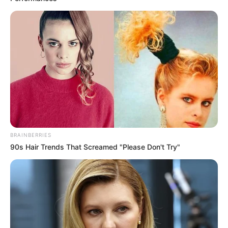
hospitalización sin estado crítico.
Las autoridades hacen un llamado a todos los
ciudadanos a cumplir las medidas establecidas durante
este Puente de Reyes
para evitar la propagación del virus
el cual presentó este jueves la cifra más alta desde el
inicio de la pandemia en Santander con 962 personas
positivas para la Covid-19.
COMPARTIR
BRAINBERRIES
90s Hair Trends That Screamed "Please Don't Try"
ALERTA BOGOTÁ EN GOOGLE NEWS
TEMAS RELACIONADOS
UNIDAD DE CUIDADOS INTENSIVOS