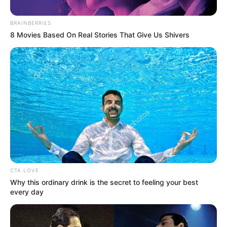
BRAINBERRIES
8 Movies Based On Real Stories That Give Us Shivers
Suministrada
Por:
Julieth Paola Hernández Parra
Enero 8, 2021
CTA LOVE
Why this ordinary drink is the secret to feeling your best
every day
COMPARTIR