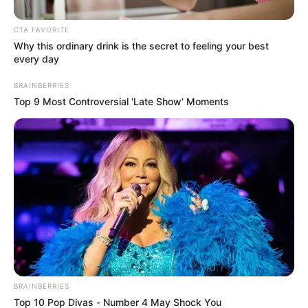
CTA FAVORITE
Why this ordinary drink is the secret to feeling your best
every day
BRAINBERRIES
Top 9 Most Controversial 'Late Show' Moments
Lea También:
Pacientes con covid-19 han agredido y
amenazado de muerte a varios médicos en Santander
Adicional a esta situación se presenta
BRAINBERRIES
desabastecimiento de medicamentos
que son usados
Top 10 Pop Divas - Number 4 May Shock You