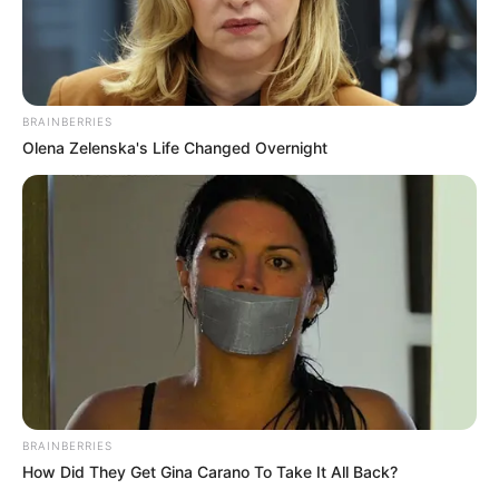
MANTÉNGASE EN ALERTA
Tenemos todas las noticias que le
BRAINBERRIES
interesan. Para estar bien informado, por
favor, active las notificaciones de Alerta.
Olena Zelenska's Life Changed Overnight
ACTIVAR AHORA
TEMAS DESTACADOS
CIERRES VIALES EN BUCARAMANGA
TRANSVERSAL DEL CARARE
FLORIDABLANCA
LLUVIAS EN SANTANDER
BRAINBERRIES
CIERRES VIALES EN SANTANDER
How Did They Get Gina Carano To Take It All Back?