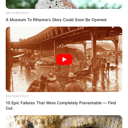
BRAINBERRIES
A Museum To Rihanna's Glory Could Soon Be Opened
Dirección de Gestión de Riesgo Santander
Por:
Julieth Paola Hernández Parra
Febrero 6, 2021
BRAINBERRIES
10 Epic Failures That Were Completely Preventable — Find
Out
COMPARTIR