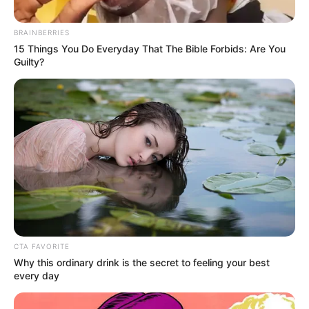
PÁRAMO DE SANTURBÁN
SANTANDER
BRAINBERRIES
15 Things You Do Everyday That The Bible Forbids: Are You
Guilty?
MANTÉNGASE EN ALERTA
Tenemos todas las noticias que le
interesan. Para estar bien informado, por
favor, active las notificaciones de Alerta.
ACTIVAR AHORA
CTA FAVORITE
TEMAS DESTACADOS
Why this ordinary drink is the secret to feeling your best
every day
CIERRES VIALES EN BUCARAMANGA
TRANSVERSAL DEL CARARE