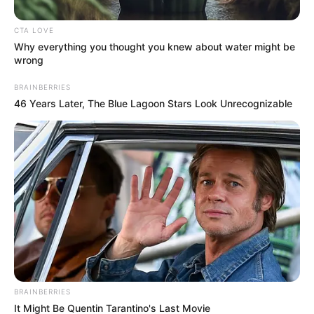
CTA LOVE
Why everything you thought you knew about water might be
wrong
BRAINBERRIES
46 Years Later, The Blue Lagoon Stars Look Unrecognizable
Lea También:
Alternancia escolar en Bucaramanga
empezará el 15 de febrero
“
En estos momentos se completan tres días de incendio
BRAINBERRIES
en el páramo de Santurbán
, un incendio de grandes
It Might Be Quentin Tarantino's Last Movie