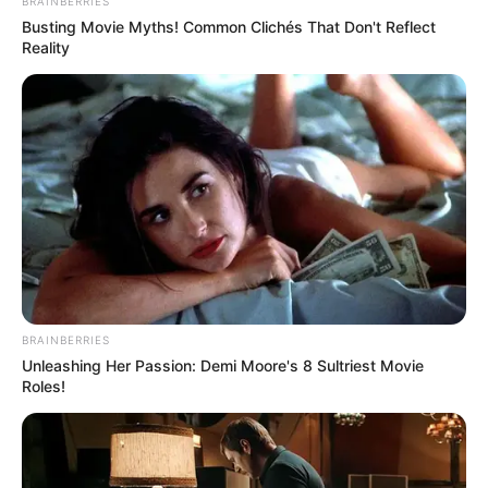
BRAINBERRIES
Busting Movie Myths! Common Clichés That Don't Reflect
DEFENSA CIVIL
POLICÍA DE SANTANDER
Reality
MANTÉNGASE EN ALERTA
Tenemos todas las noticias que le
interesan. Para estar bien informado, por
favor, active las notificaciones de Alerta.
ACTIVAR AHORA
BRAINBERRIES
Unleashing Her Passion: Demi Moore's 8 Sultriest Movie
Roles!
TEMAS DESTACADOS
CIERRES VIALES EN BUCARAMANGA
TRANSVERSAL DEL CARARE