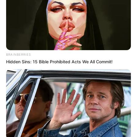
BRAINBERRIES
Hidden Sins: 15 Bible Prohibited Acts We All Commit!
Lea También:
Por 50 mil pesos, una mujer le quita la
vida a un hombre en Bucaramanga
El coronel Iván Santamaría comandante de la Policía de
Santander señaló “ para adelantar esta búsqueda que
completó más de 3 días, hemos requerido de drones
que nos ayudarán a visualizar los sitios donde no
podemos acceder por ser de difícil acceso y además