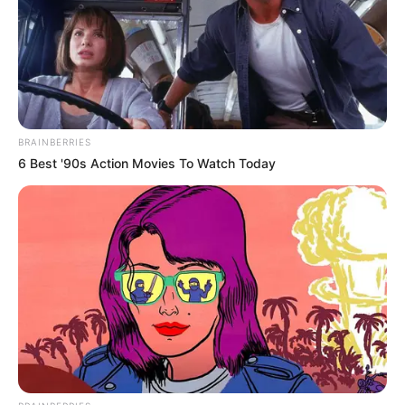
visitado con regularidad por turistas, pero no contaron
con suerte y resbalaron al vacío.
El menor de 12 años fue hallado en el lugar en una de las
zonas de la cascada metros más abajo, pero el cuerpo del
padre no se encontró, por eso
las autoridades
BRAINBERRIES
comenzaron la búsqueda
que ha tardado varios días.
6 Best '90s Action Movies To Watch Today
Este tiempo para la familia ha sido muy desgastante
porque quieren brindarle un último adiós a su ser querido.
COMPARTIR
ALERTA BOGOTÁ EN GOOGLE NEWS
TEMAS RELACIONADOS