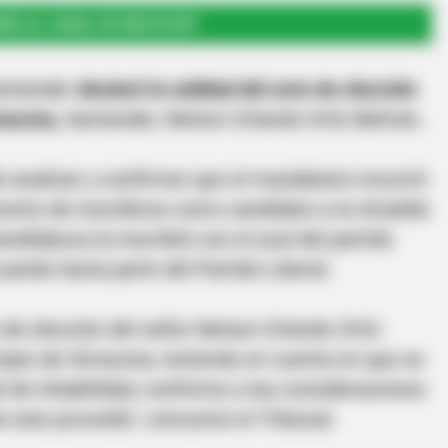
RSE AL CANAL DE WHATSAPP
Santander
declaró la nulidad del acto de elección
imacota,
Santander, Nelson Orlando Ortíz Beltrán.
 analizar y confirmar que el mandatario incurrió
ento de inscribirse como candidato a la Alcaldía
didatura la inscribió con el aval del partido
uando hacía parte del Partido Liberal.
o de elección del señor Nelson Orlando Ortíz
cipio de Simacota, teniendo en cuenta en que se
l de inhabilidad, conforme a las consideraciones
 este proveído", comunicó el Tribunal.