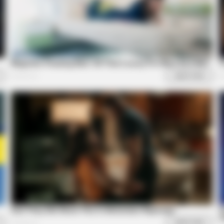
CTA LOVE
ing 'Giant'—Bigger Than
Why everything you tho
be wrong