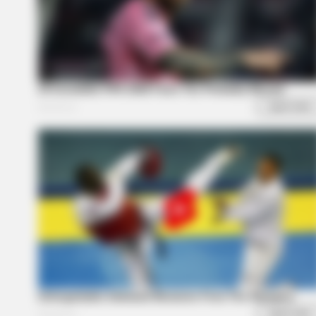
BRAINBERRIES
The Massive Snake That's Redefin
Anacondas