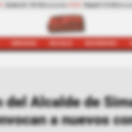
-10,09%
Papaya
$ 2.414,00
+11,55%
plátano hartón v
or kilo)
(Precio por kilo)
HINCHADA
BOLSILLO
BOCHINCHES
ejódromo
Anulan elección del Alcalde de Simacota, San
 del Alcalde de Sim
onvocan a nuevos co