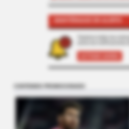
MANTÉNGASE EN ALERTA
BRAINBERRIES
Tarantino’s Latest Effort Will Prob
Tenemos todas las noticia
active las notificaciones 
ACTIVAR AHORA
BRAINBERRIES
10 Epic Failures That Were Comple
Preventable — Find Out