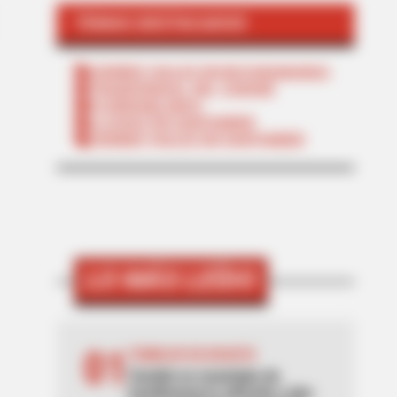
TEMAS DESTACADOS
CIERRES VIALES EN BUCARAMANGA
TRANSVERSAL DEL CARARE
FLORIDABLANCA
LLUVIAS EN SANTANDER
CIERRES VIALES EN SANTANDER
LO MÁS LEÍDO
01
TEMBLOR EN BOGOTÁ
Tembló en municipio de
Cundinamarca ubicado a dos