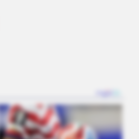
ce Scenes Still Trending
AVORITE
this ordinary drink is the secret
eeling your best every day