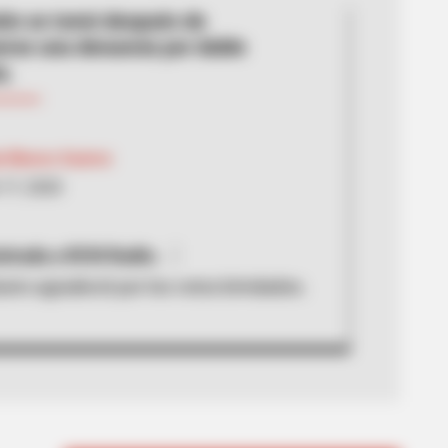
ión se tomó después de
erse una denuncia por doble
a.
y Blanco Suárez
17, 2020
trada a RCN Radio.
ario agradeció por los votos brindados.