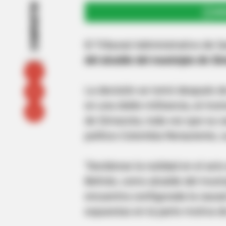
COMPARTIR
UNI
El Tribunal Administrativo de 
del alcalde del municipio de S
La decisión se tomó después de
en una doble militancia, al mom
de Simacota, toda vez que su can
político Colombia Renaciente, c
"Declárese la nulidad en el act
Beltrán, como alcalde del muni
encuentra configurada la causa
expuestas en la parte motiva de