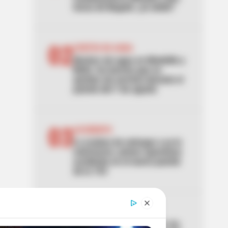
horas de Bogotá: ¿lo sintió?
02
CORTES DE AGUA
Noches sin agua en Medellín y
Bello: los barrios que se
quedan sin servicio durante el
puente del 7 de agosto
03
ACCIDENTE
Lo acaban de entregar y ya lo
estrenaron: primer aparatoso
accidente en el nuevo puente
de la 153
04
ALTAS TEMPERATURAS
El Tolima se está asando: los