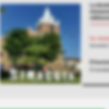
La decis
interpon
militanci
Por:
Slend
Noviembre 
Suminis
El mandat