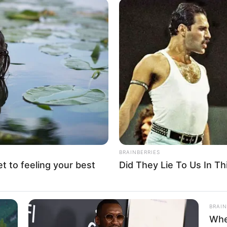
 elecciones en el municipio de Simacota.
nsejo Nacional Electoral", se lee en el resuelve
e en mención, manifestó que
no ha sido notificado
inistrativo
de Santander y argumentó estar
ón.
BRAINBERRIES
s estarán sin agua tres zonas de Bucaramanga
et to feeling your best
Did They Lie To Us In Th
ro que esa decisión es errónea, toda vez que
nía al Partido Liberal, lo que me sorprende es
BRAIN
Whe
 que no tiene cómo interponer recurso de