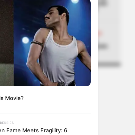
municipios que han superado
los 40 °C de temperatura
05
ABELARDO DE LA ESPRIELLA
Don Luis, el vendedor de
panela, estuvo en la posesión
del presidente Abelardo
is Movie?
BERRIES
n Fame Meets Fragility: 6