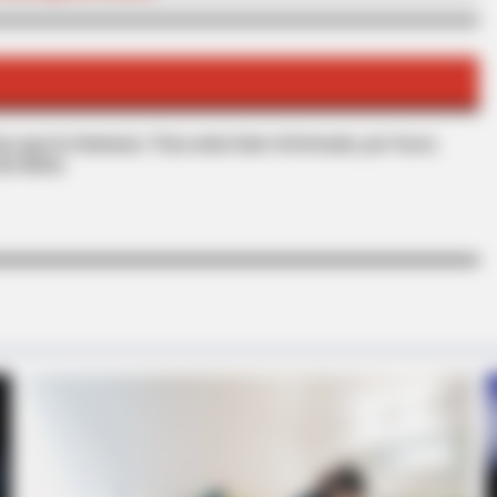
BRAINBERRIES
ably Be His Best To Date
Bollywood’s Boldest Dan
s que le interesan. Para estar bien informado, por favor,
de Alerta.
BRAINBERRIES
CTA F
tely
See How The Blue Lagoon Cast Has
Why 
Changed After 46 Years
to f