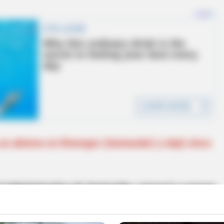
un abismo en Rionegro (Santander) y dejó cinco
al Administrativo de Santander, convocó a nuevas
s que los ciudadanos podrán elegir al nuevo