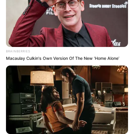
TEMAS RELACIONADOS
ACCIDENTE DE TRÁNSITO
MANTÉNGASE EN ALERTA
BRAINBERRIES
Macaulay Culkin's Own Version Of The New ‘Home Alone’
Tenemos todas las noticias que le
interesan. Para estar bien informado, por
favor, active las notificaciones de Alerta.
ACTIVAR AHORA
TEMAS DESTACADOS