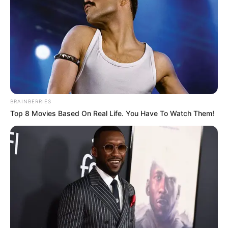
UNIRSE AL CANAL DE WHATSAPP
Un nuevo accidente vial
se registró en la autopista de
Floridablanca–Piedecuesta, donde un conductor arrolló
a dos ciclistas que se movilizaban por esta zona.
De este hecho, que se generó al parecer por exceder los
límites de velocidad y no respetar el carril,
resultaron tres
BRAINBERRIES
personas heridas
que fueron trasladadas a un centro
Top 8 Movies Based On Real Life. You Have To Watch Them!
asistencial.
Los ciclistas fueron identificados como
Marcelino
Suárez Hernández y Emiro Díaz Rincón,
quienes se
encontraban por la altura del Seminario San Alfonso, en
donde fueron embestidos por el conductor. Debido a las
lesiones causadas por el accidente
fueron trasladados a
la Clínica Piedecuesta.