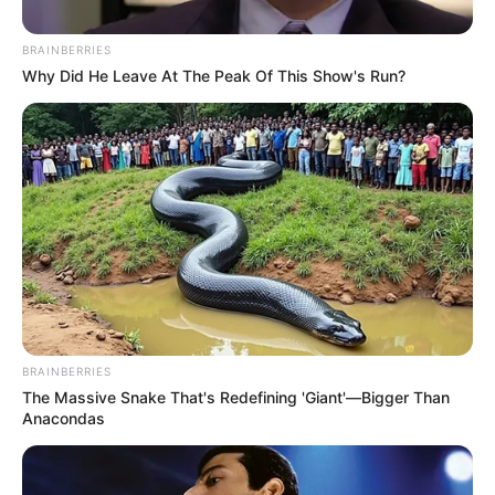
BRAINBERRIES
Why Did He Leave At The Peak Of This Show's Run?
Suministrada
Accidente vial se registró al parecer por exceder los
límites de velocidad y no respetar el carril.
Por:
Laura Perilla Ramírez
Octubre 11, 2021
BRAINBERRIES
The Massive Snake That's Redefining 'Giant'—Bigger Than
Anacondas
COMPARTIR