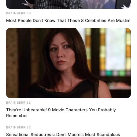
BRAINBERRIES
Most People Don't Know That These 8 Celebrities Are Muslim
BRAINBERRIES
They're Unbearable! 9 Movie Characters You Probably
Remember
Lea También:
¡Se quedó sin frenos! Una volqueta perdió
el control en el sector Curos y Piedecuesta
BRAINBERRIES
Sensational Seductress: Demi Moore's Most Scandalous