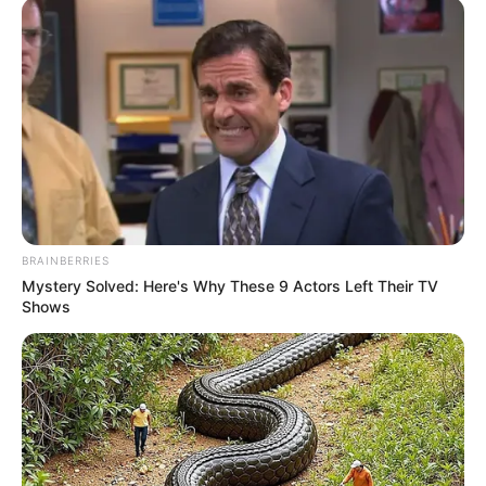
autocuidado”, manifestó
a RCN Radio, Mauricio Aguilar,
gobernador del departamento.
El mandatario, quien superó la enfermedad el pasado
octubre, tras contagiarse junto al Alcalde de
Bucaramanga, Juan Carlos Cárdenas,
hizo un llamado a
los ciudadanos para que
eviten participar de reuniones
sociales y sitios en donde se registran aglomeraciones,
toda vez que aumentan el riesgo de contagio.
Lea También:
Con las medidas restrictivas en Santander
BRAINBERRIES
se perderán 155 mil empleos: Fenalco
Mystery Solved: Here's Why These 9 Actors Left Their TV
Shows
“Tenemos que
actuar con responsabilidad, cumplir con
todas las normas de bioseugridad y autocuidado,
estamos en alerta roja en camas UCI en el área
metropolitana, pero lo que más nos preocupa es la
indisciplina de los ciudadanos
y esto es en serio, esto no
es un juego y tenemos que acatar las orientaciones”, dijo
el mandatario de los santandereanos.