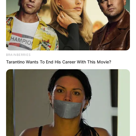
UNIRSE AL CANAL DE WHATSAPP
Cumpliendo con las recomendaciones médicas se
encuentra
la esposa del gobernador de Santander,
Genny Sarmiento y dos de sus tres hijas, todas menores
de edad, tras dar positivo a la prueba de covid-19.
BRAINBERRIES
El mandatario de los santandereanos, Mauricio Aguilar,
Tarantino Wants To End His Career With This Movie?
manifestó que
desconoce cómo pudieron haberse
contagiado, toda vez que aunque constantemente él
está expuesto, aplica todas las recomendaciones
y
protocolos fuera y dentro de su casa.
Lea También:
Pico y cédula, toque de queda nuevas
medidas para fin de año en Santander