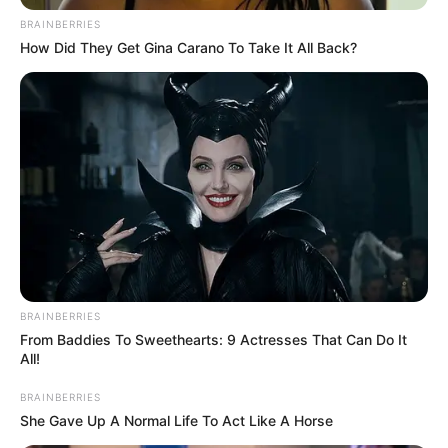
BRAINBERRIES
How Did They Get Gina Carano To Take It All Back?
BRAINBERRIES
From Baddies To Sweethearts: 9 Actresses That Can Do It
“Hoy yo tengo que decirles
que mi esposa y mis hijas
All!
también salieron positivas con covid-19. Y qué más
responsabilidad, todos nos hicimos pruebas y ellas
BRAINBERRIES
salieron positivas, entonces cualquier persona se puede
She Gave Up A Normal Life To Act Like A Horse
contagiar
y por eso es fundamental que siga primando el