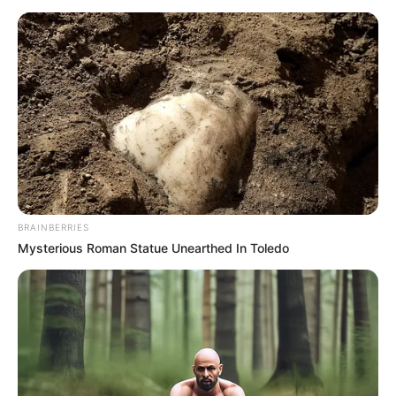
ACTIVAR AHORA
TEMAS DESTACADOS
CIERRES VIALES EN BUCARAMANGA
TRANSVERSAL DEL CARARE
FLORIDABLANCA
LLUVIAS EN SANTANDER
CIERRES VIALES EN SANTANDER
BRAINBERRIES
Mysterious Roman Statue Unearthed In Toledo