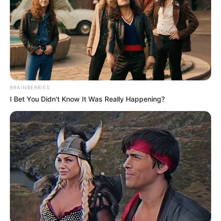
CIERRES VIALES EN BUCARAMANGA
TRANSVERSAL DEL CARARE
FLORIDABLANCA
LLUVIAS EN SANTANDER
CIERRES VIALES EN SANTANDER
BRAINBERRIES
I Bet You Didn't Know It Was Really Happening?