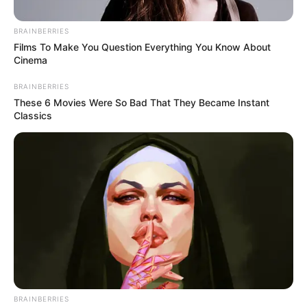
BRAINBERRIES
Films To Make You Question Everything You Know About
Cinema
BRAINBERRIES
These 6 Movies Were So Bad That They Became Instant
Classics
suministrada
Por:
Slendy Blanco Suárez
BRAINBERRIES
Diciembre 4, 2020