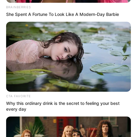
COMPARTIR
BRAINBERRIES
She Spent A Fortune To Look Like A Modern-Day Barbie
ALERTA BOGOTÁ EN GOOGLE NEWS
MANTÉNGASE EN ALERTA
Tenemos todas las noticias que le
interesan. Para estar bien informado, por
favor, active las notificaciones de Alerta.
ACTIVAR AHORA
CTA FAVORITE
Why this ordinary drink is the secret to feeling your best
every day
TEMAS DESTACADOS