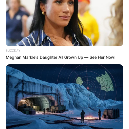
BUZZDAY
Meghan Markle's Daughter All Grown Up — See Her Now!