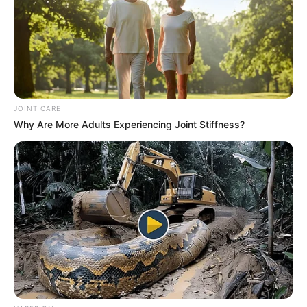
CIERRES VIALES EN BUCARAMANGA
TRANSVERSAL DEL CARARE
FLORIDABLANCA
LLUVIAS EN SANTANDER
CIERRES VIALES EN SANTANDER
JOINT CARE
Why Are More Adults Experiencing Joint Stiffness?