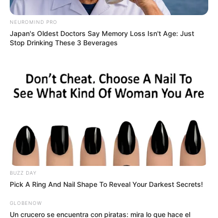
NEUROMIND PRO
Japan's Oldest Doctors Say Memory Loss Isn't Age: Just
Stop Drinking These 3 Beverages
Foto suministrada
Por:
Yuli Metaute Londoño
Noviembre 26, 2020
BUZZ DAY
Pick A Ring And Nail Shape To Reveal Your Darkest Secrets!
GLOBENOW
Un crucero se encuentra con piratas: mira lo que hace el
COMPARTIR