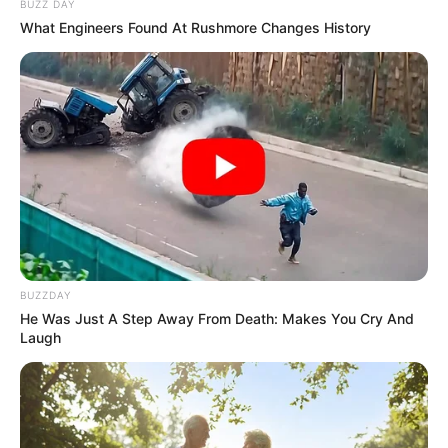
BUZZ DAY
TEMAS RELACIONADOS
What Engineers Found At Rushmore Changes History
CORPORACIÓN AUTÓNOMA REGIONAL
MANTÉNGASE EN ALERTA
Tenemos todas las noticias que le
interesan. Para estar bien informado, por
favor, active las notificaciones de Alerta.
ACTIVAR AHORA
BUZZDAY
He Was Just A Step Away From Death: Makes You Cry And
Laugh
TEMAS DESTACADOS