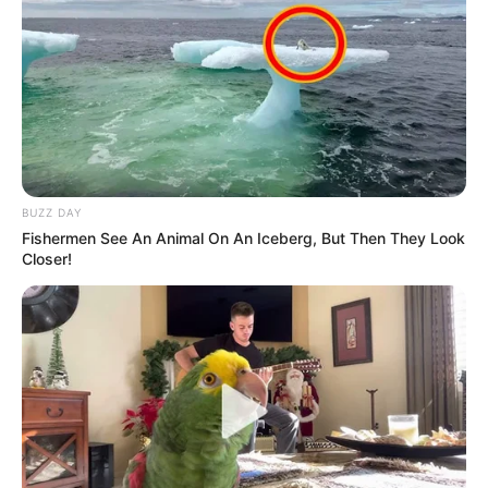
ALERTA BOGOTÁ EN GOOGLE NEWS
TEMAS RELACIONADOS
UNIDADES DE CUIDADOS INTENSIVOS
MINISTERIO DE SALUD
BUZZ DAY
Fishermen See An Animal On An Iceberg, But Then They Look
MANTÉNGASE EN ALERTA
Closer!
Tenemos todas las noticias que le
interesan. Para estar bien informado, por
favor, active las notificaciones de Alerta.
ACTIVAR AHORA