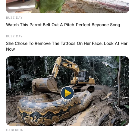
TEMAS DESTACADOS
BUZZ DAY
Watch This Parrot Belt Out A Pitch-Perfect Beyonce Song
CIERRES VIALES EN BUCARAMANGA
BUZZ DAY
TRANSVERSAL DEL CARARE
She Chose To Remove The Tattoos On Her Face. Look At Her
FLORIDABLANCA
LLUVIAS EN SANTANDER
Now
CIERRES VIALES EN SANTANDER
HABERION