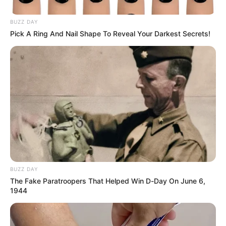
BUZZ DAY
Pick A Ring And Nail Shape To Reveal Your Darkest Secrets!
BUZZ DAY
The Fake Paratroopers That Helped Win D-Day On June 6,
1944
Cabe señalar que en la última semana
se reportaron dos
muertes por este virus,
una de ellas fue en Bucaramanga