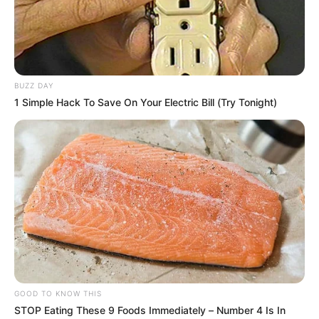
CIERRES VIALES EN BUCARAMANGA
TRANSVERSAL DEL CARARE
FLORIDABLANCA
LLUVIAS EN SANTANDER
CIERRES VIALES EN SANTANDER
BUZZ DAY
1 Simple Hack To Save On Your Electric Bill (Try Tonight)
GOOD TO KNOW THIS
STOP Eating These 9 Foods Immediately – Number 4 Is In