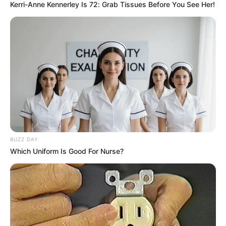
Kerri-Anne Kennerley Is 72: Grab Tissues Before You See Her!
COMPARTIR
ALERTA BOGOTÁ EN GOOGLE NEWS
MANTÉNGASE EN ALERTA
Tenemos todas las noticias que le
interesan. Para estar bien informado, por
favor, active las notificaciones de Alerta.
BUZZ DAY
Which Uniform Is Good For Nurse?
ACTIVAR AHORA
TEMAS DESTACADOS