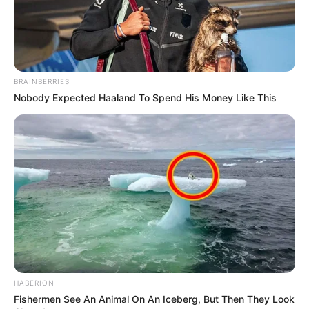
BRAINBERRIES
Nobody Expected Haaland To Spend His Money Like This
HABERION
Fishermen See An Animal On An Iceberg, But Then They Look