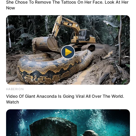
She Chose To Remove The Tattoos On Her Face. Look At Her
Now
TEMAS RELACIONADOS
SAN GIL
PUENTE
RESTRICCIONES
MOVILIDAD
VÍAS DE SANTANDER
VÍAS DE SANTANDER EN ARREGLO
MANTÉNGASE EN ALERTA
Tenemos todas las noticias que le
interesan. Para estar bien informado, por
favor, active las notificaciones de Alerta.
HABERION
Video Of Giant Anaconda Is Going Viral All Over The World.
Watch
ACTIVAR AHORA
TEMAS DESTACADOS