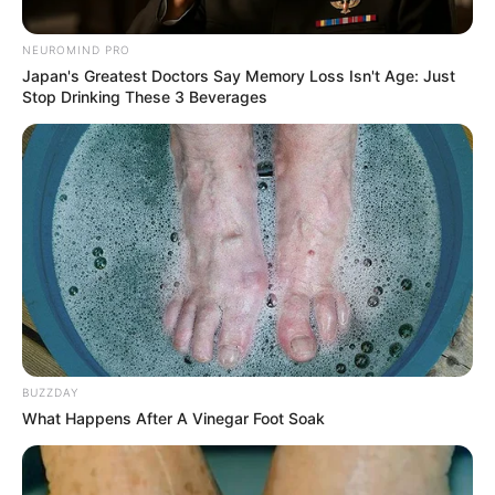
NEUROMIND PRO
Japan's Greatest Doctors Say Memory Loss Isn't Age: Just
Stop Drinking These 3 Beverages
Alerta San Gil
Las labores de instalación de juntas metálicas en el
puente Rojas Pinilla se realizarán entre las 9:00 p.m. y las
5:00 a.m.
BUZZDAY
What Happens After A Vinegar Foot Soak
Por:
Cristian Santos Ardila
Junio 1, 2026