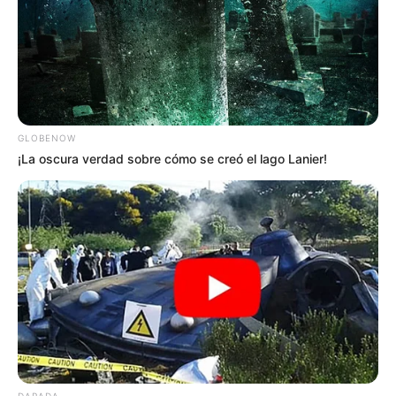
CIERRES VIALES EN BUCARAMANGA
TRANSVERSAL DEL CARARE
FLORIDABLANCA
LLUVIAS EN SANTANDER
CIERRES VIALES EN SANTANDER
GLOBENOW
¡La oscura verdad sobre cómo se creó el lago Lanier!
DARADA