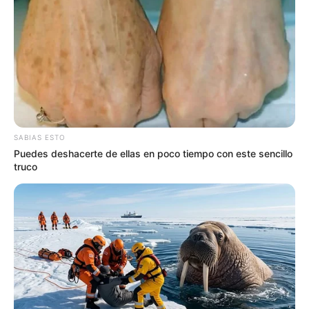
COMPARTIR
UNIRSE AL CANAL DE WHATSAPP
La Alcaldía de San Gil confirmó que desde este lunes 1 de
junio se retomarán los trabajos de mantenimiento en el
SABIAS ESTO
puente Rojas Pinilla
, una de las principales conexiones
Puedes deshacerte de ellas en poco tiempo con este sencillo
viales del municipio. La intervención estará enfocada en
truco
la instalación de las
juntas metálicas de expansión
,
elementos fundamentales para garantizar la estabilidad y
durabilidad de la estructura.
De acuerdo con el comunicado oficial emitido por la
Administración Municipal y las declaraciones entregadas
por el secretario de Tránsito,
Héctor Ardila Sandoval
, las
labores se desarrollarán en horario nocturno, entre las
9:00 de la noche y las 5:00 de la mañana
, con el