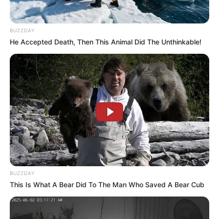
propósito de reducir las afectaciones a estudiantes,
trabajadores y usuarios que utilizan diariamente este
corredor vial.
BUZZDAY
He Accepted Death, Then This Animal Did The Unthinkable!
LEA TAMBIÉN
Abren convocatoria para actualizar
la Plataforma Municipal de
Juventudes de San Gil
BUZZDAY
This Is What A Bear Did To The Man Who Saved A Bear Cub