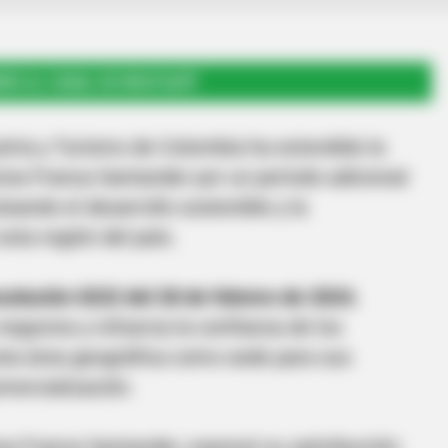
RSE AL CANAL DE WHATSAPP
stria y Turismo de Colombia ha extendido la
Zona Franca Santander por un período adicional
sando el desarrollo sostenible y la
sta región del país.
solución 0222 del 28 de febrero de 2024
,
 negocios y refuerza la confianza de los
sta área geográfica como sede para sus
mercialización.
a Franca Santander, expresó su satisfacción: