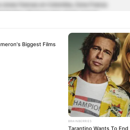
as zonas francas en Colombia, Zona Franca
rategias efectivas para atraer nuevas
o un entorno empresarial multiempresarial y
s herramientas necesarias para el comercio
ameron's Biggest Films
roga:
ca Santander S.A. BIC ha presentado ante el
 de la declaratoria de existencia de Zona Franca
objetivo de seguir impulsando el desarrollo
actuales como futuros.
BRAINBERRIES
ca Santander
Tarantino Wants To End 