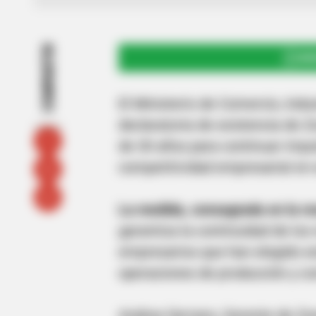
COMPARTIR
UNI
El Ministerio de Comercio, Indu
declaratoria de existencia de 
de 30 años para continuar impul
competitividad empresarial en e
La medida, consagrada en la re
garantiza la continuidad de los
empresarios que han elegido e
operaciones de producción y co
Andrea Serrano, Gerente de Zon