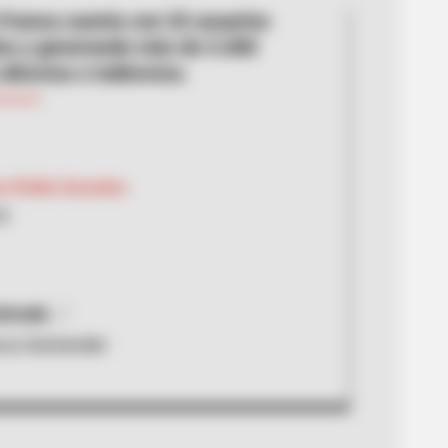
Franca cuenta con 32 usuarios
dos y generando más de 5.000
directos e indirectos.
a Pinilla González
24
strada
nca Santander