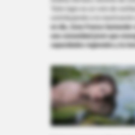
"Este logro es un voto de conf
contribuyendo a la reactivación
en día, Zona Franca Santander
una comunidad joven que emerg
capacidades regionales y la inn