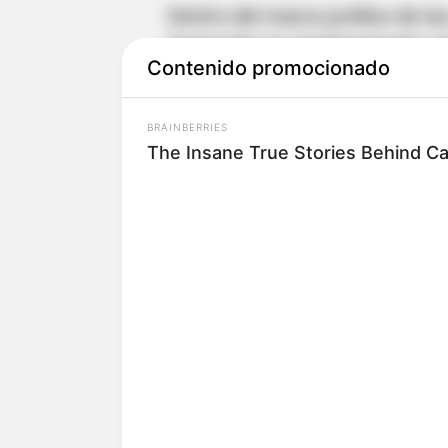
Dentro del marco jurídico de l
Santander ha implementado est
Contenido promocionado
inversiones y usuarios, creand
competitivo que proporciona la
BRAINBERRIES
nacional e internacional.
The Insane True Stories Behind C
Estos son los efectos de la prór
Desde julio de 2022, Zona Fran
MinCIT la solicitud de prórroga
Permanente Santander,
con el 
empresarial tanto de usuarios 
El gran complejo de Zona Fran