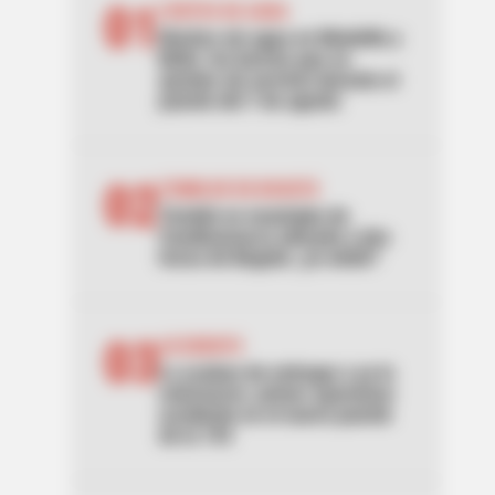
01
CORTES DE AGUA
Noches sin agua en Medellín y
Bello: los barrios que se
quedan sin servicio durante el
puente del 7 de agosto
02
TEMBLOR EN BOGOTÁ
Tembló en municipio de
Cundinamarca ubicado a dos
horas de Bogotá: ¿lo sintió?
03
ACCIDENTE
Lo acaban de entregar y ya lo
estrenaron: primer aparatoso
accidente en el nuevo puente
de la 153