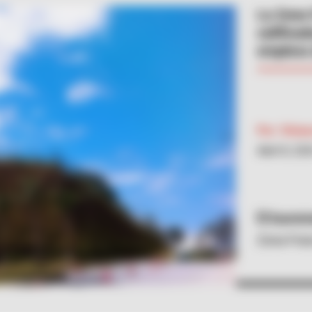
La Zona 
califica
empleos 
Por:
Vivian
Abril 8, 20
Sumini
Zona Fra