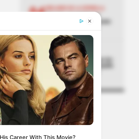
04
ABELARDO DE LA ESPRIELLA
Don Luis, el vendedor de
panela, estuvo en la posesión
del presidente Abelardo
05
CORTES DE LUZ
¡Se dañó el fin de semana! Air-
e cortará la luz en Barranquilla
y Luruaco este sábado y
domingo
His Career With This Movie?