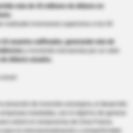
ertido más de 35 millones de dólares en
ento.
n realizado inversiones superiores a los 55
 32 usuarios calificados, generando más de
ndirectos
y moviendo mercancías por un valor
BRAINBERRIES
 de dólares anuales.
hurches
Magnetic Floating Bed: A
crecer
 atracción de inversión extranjera, el desarrollo
s empresas instaladas, con el objetivo de generar
rano reiteró el compromiso de Zona Franca
para la internacionalización y competitividad