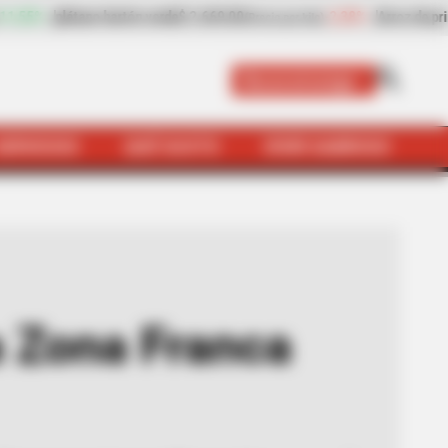
$ 2.669,00
-2,38%
Arroz de primera
$ 3.940,00
-
(Precio por kilo)
(Precio por kilo)
Bucaramanga
SERVICIOS
QUÉ SUSTO
VIVIR SABROSO
a Zona Franca Santander
a Zona Franca