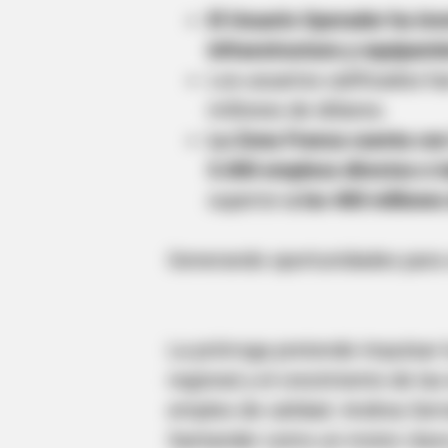
El Usuario Operador ha inv
infraestructura y equipami
Los usuarios calificados ha
millones de dólares.
La Zona Franca cuenta con
5.000 empleos directos e i
BRAINBERRIES
superior
a los 400 millones
17 Astonishingly Beautiful Cave C
Generando oportunidades para 
La prórroga pretende impulsar la
regional y el crecimiento de la
empleo de calidad. Andrea Ser
Santander como un motor clave 