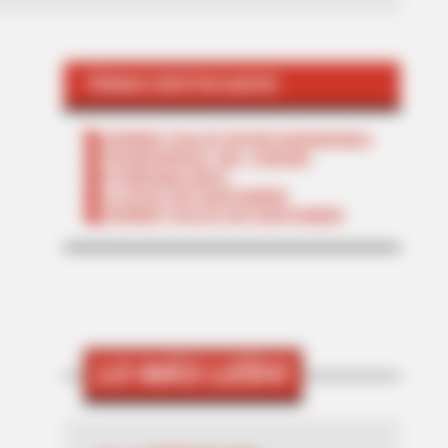
TEMAS DESTACADOS
CIERRES VIALES EN BUCARAMANGA
TRANSVERSAL DEL CARARE
FLORIDABLANCA
LLUVIAS EN SANTANDER
CIERRES VIALES EN SANTANDER
LO MÁS LEÍDO