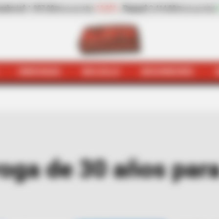
-10,09%
Papaya
$ 2.414,00
+11,55%
plátano hartón verde
o)
(Precio por kilo)
HINCHADA
BOLSILLO
BOCHINCHES
aramanga
Quejódromo
Conceden prórroga de 30 años par
oga de 30 años par