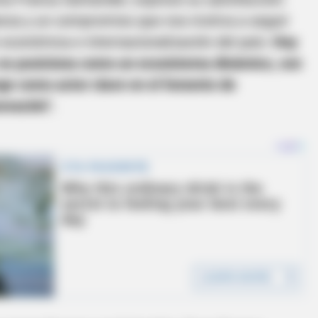
ianza y un compromiso que nos motiva a seguir
 económica e internacionalización del país.
Hoy
 se posiciona como un ecosistema dinámico, con
e como actor clave en el fomento de
ovación".