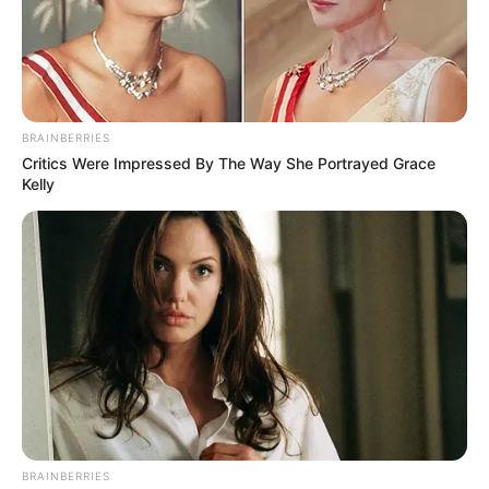
BRAINBERRIES
Critics Were Impressed By The Way She Portrayed Grace
Kelly
Suministrada
Afectaciones en Guaca por derrumbes
Por:
Laura Perilla Ramírez
Mayo 25, 2023
COMPARTIR
BRAINBERRIES