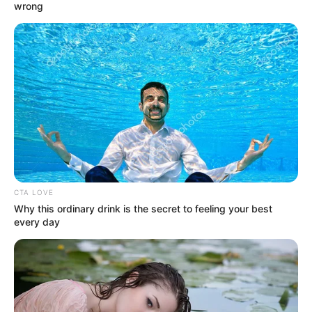
ALERTA BOGOTÁ EN GOOGLE NEWS
wrong
TEMAS RELACIONADOS
EMERGENCIAS POR LLUVIAS
PÁRAMO DE SANTURBÁN
MANTÉNGASE EN ALERTA
Tenemos todas las noticias que le
CTA LOVE
interesan. Para estar bien informado, por
Why this ordinary drink is the secret to feeling your best
favor, active las notificaciones de Alerta.
every day
ACTIVAR AHORA