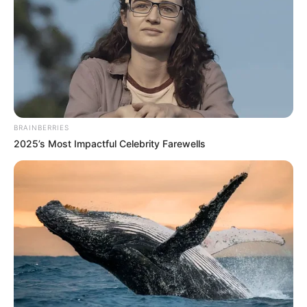
la conmemoración con la emisión de
momentos
históricos
,
transmisiones exitosas
y curiosas, además,
con la entrega de
reconocimientos
y el
lanzamiento
de
una nueva
plataforma de streaming
.
BRAINBERRIES
2025’s Most Impactful Celebrity Farewells