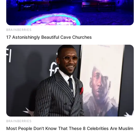
COMPARTIR
BRAINBERRIES
ALERTA BOGOTÁ EN GOOGLE NEWS
17 Astonishingly Beautiful Cave Churches
TEMAS RELACIONADOS
SANTANDER
NORTE DE SANTANDER
MANTÉNGASE EN ALERTA
Tenemos todas las noticias que le
interesan. Para estar bien informado, por
BRAINBERRIES
favor, active las notificaciones de Alerta.
Most People Don't Know That These 8 Celebrities Are Muslim