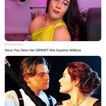
BRAINBERRIES
Have You Seen Her GRWM? She Inspires Millions
Canal TRO
Celebración del aniversario #30 del Canal TRO
Por:
Juan David Quijano Castillo
Junio 20, 2025