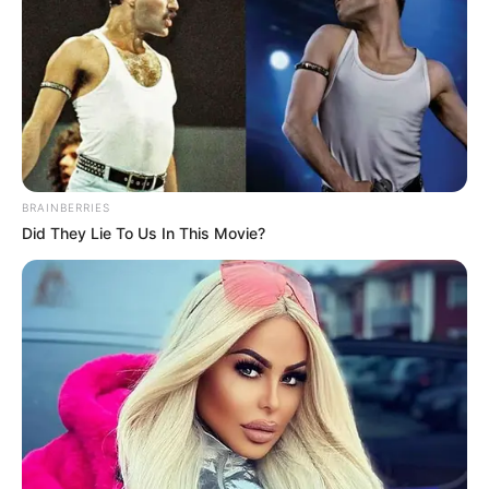
el envío de maquinaria amarilla para intervenir los puntos
más afectados en esta región del páramo. “La situación
es compleja por la continuidad de las lluvias, pero
estamos trabajando para restablecer la movilidad y
proteger a la población”, expresó.
COMPARTIR
BRAINBERRIES
ALERTA BOGOTÁ EN GOOGLE NEWS
Did They Lie To Us In This Movie?
TEMAS RELACIONADOS
LLUVIAS
MANTÉNGASE EN ALERTA