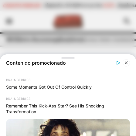
,10%
Cilantro
$ 6.107,00
-0,59%
Zanahoria
$ 1.907,00
CANASTA FAMILIAR
(Precio por kilo)
(Precio
INICIO
Alerta Bucaramanga
Quejódromo
Lluvias tienen incomunica
Contenido promocionado
LLUVIAS
BRAINBERRIES
Lluvias tienen incomunicados a tres
Some Moments Got Out Of Control Quickly
municipios en Santander
BRAINBERRIES
Remember This Kick-Ass Star? See His Shocking
Se espera llegada de maquinaria para remover los
Transformation
escombros