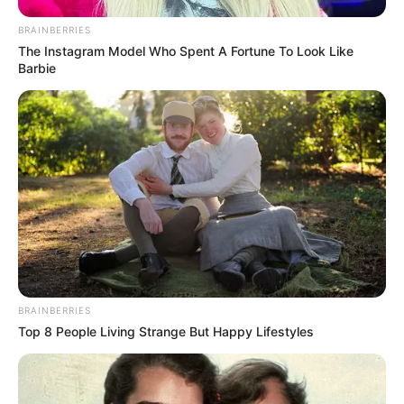
Tenemos todas las noticias que le
interesan. Para estar bien informado, por
BRAINBERRIES
favor, active las notificaciones de Alerta.
The Instagram Model Who Spent A Fortune To Look Like
Barbie
ACTIVAR AHORA
TEMAS DESTACADOS
CIERRES VIALES EN BUCARAMANGA
TRANSVERSAL DEL CARARE
FLORIDABLANCA
LLUVIAS EN SANTANDER
CIERRES VIALES EN SANTANDER
BRAINBERRIES
Top 8 People Living Strange But Happy Lifestyles