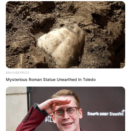
BRAINBERRIES
Mysterious Roman Statue Unearthed In Toledo
Lea También:
Fuertes lluvias provocan emergencias