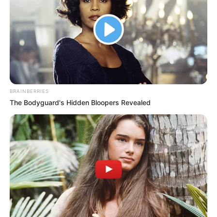
BRAINBERRIES
The Bodyguard's Hidden Bloopers Revealed
Alcaldía California
Vía
Por:
Nelson David Cipagauta Velandia
Mayo 3, 2025
COMPARTIR