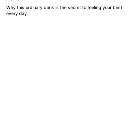
Why this ordinary drink is the secret to feeling your best
ACTIVAR AHORA
every day
TEMAS DESTACADOS
CIERRES VIALES EN BUCARAMANGA
TRANSVERSAL DEL CARARE
FLORIDABLANCA
LLUVIAS EN SANTANDER
CIERRES VIALES EN SANTANDER