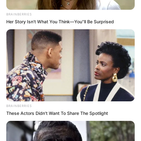
BRAINBERRIES
Her Story Isn't What You Think—You''ll Be Surprised
FCV
Procedimiento de implante de corazón artificial en el HIC
BRAINBERRIES
These Actors Didn't Want To Share The Spotlight
Por:
Juan David Quijano Castillo
Julio 17, 2025