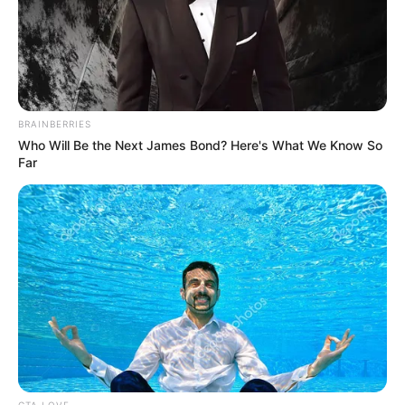
COMPARTIR
ALERTA BOGOTÁ EN GOOGLE NEWS
BRAINBERRIES
Who Will Be the Next James Bond? Here's What We Know So
Far
TEMAS RELACIONADOS
SALUD
HOSPITAL INTERNACIONAL DE COLOMBIA
MANTÉNGASE EN ALERTA
Tenemos todas las noticias que le
interesan. Para estar bien informado, por
favor, active las notificaciones de Alerta.
CTA LOVE