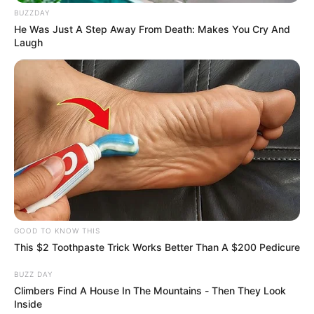
BUZZDAY
He Was Just A Step Away From Death: Makes You Cry And
Laugh
GOOD TO KNOW THIS
This $2 Toothpaste Trick Works Better Than A $200 Pedicure
BUZZ DAY
Climbers Find A House In The Mountains - Then They Look
Inside