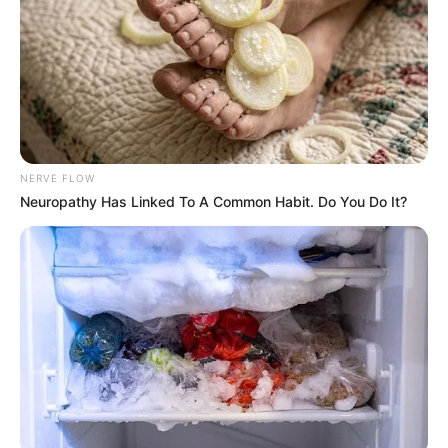
"Ya sea enviado y se ha solicitado al Invías la atención
correspondiente, porque esta es una vía del orden
nacional y
pues en todas las peticiones que se han
formulado siempre nos responden que se realizarán los
estudios y diseños de un puente elevado que se
requiere allí,
pero pues hasta este momento no hemos
recibido la visita de parte de los funcionarios", agregó la
NERVE FLOW
mandataria.
Neuropathy Has Linked To A Common Habit. Do You Do It?
Por el impacto por el cierre constante de la vía,
especialmente por lo que sucede en el sector de Santa
Clara, es negativo porque se afecta la actividad de los
productores que ven como aumentan los costos para
sacar sus cosechas de la región.
Desde el Puesto de Mando Unificado en Santander
se
reportaron en las últimas horas fuertes lluvias en Puerto
Wilches, Sabana de Torres, Barrancabermeja, Cimitarra
y Puerto Parra,
motivo por el cual los organismos de