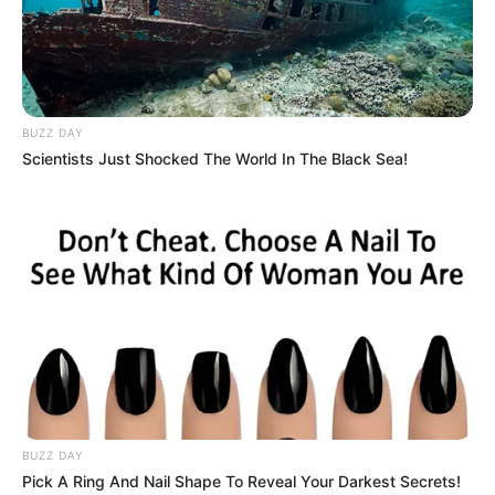
Las autoridades destacaron las similitudes
culturales
e
históricas
entre ambos municipios y manifestaron su
intención de promover
proyectos conjuntos
en beneficio
de las comunidades.
BUZZ DAY
Scientists Just Shocked The World In The Black Sea!
LEA TAMBIÉN
El gobernador de Santander se
reunió con alcaldes del
departamento para proyectar
gestión ante el nuevo Gobierno
Nacional
COMPARTIR
BUZZ DAY
Pick A Ring And Nail Shape To Reveal Your Darkest Secrets!