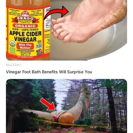
Junio 11, 2026
COMPARTIR
UNIRSE AL CANAL DE WHATSAPP
La firma de un
acuerdo de hermanamiento
entre
Vélez,
BUZZDAY
Santander
, y
Masaya, Nicaragua
, ha generado
Vinegar Foot Bath Benefits Will Surprise You
cuestionamientos al alcalde
Orlando Ariza Ariza
, luego
de que surgieran versiones que relacionan la gestión de
esta iniciativa con
Carlos Ramón González
, exalto
funcionario del
Gobierno Nacional
, quien actualmente es
requerido por la
justicia colombiana
.
La controversia se produce en medio de las
investigaciones que rodean a
González
, quien ocupó
cargos de alta relevancia durante la administración del