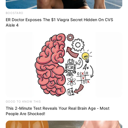
para promover intercambios culturales, turísticos y
educativos.
BOOSTARO
ER Doctor Exposes The $1 Viagra Secret Hidden On CVS
Aisle 4
Composición Alerta
GOOD TO KNOW THIS
El acuerdo fue suscrito de manera virtual entre el alcalde
This 2-Minute Test Reveals Your Real Brain Age - Most
de Vélez y la alcaldesa de Masaya.
People Are Shocked!
Por:
Juan David Quijano Castillo