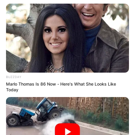
ALERTA BOGOTÁ EN GOOGLE NEWS
TEMAS RELACIONADOS
VÉLEZ
SANTANDER NOTICIAS
NICARAGUA
SANTANDER, COLOMBIA
MANTÉNGASE EN ALERTA
BUZZDAY
Tenemos todas las noticias que le
Marlo Thomas Is 86 Now - Here's What She Looks Like
interesan. Para estar bien informado, por
Today
favor, active las notificaciones de Alerta.
ACTIVAR AHORA