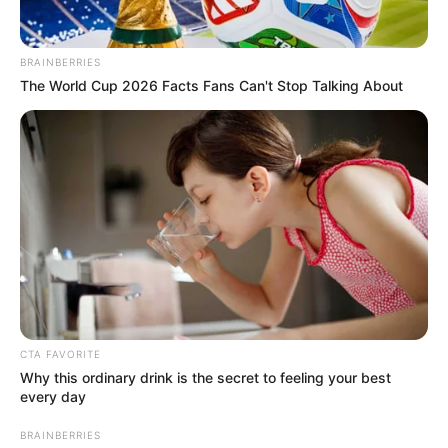
el
Centro Comercial Acrópolis
, en el sector de la
Ciudadela Real de Minas
, entre la
1:00 p.m. y las 5:00
p.m.
BRAINBERRIES
The World Cup 2026 Facts Fans Can't Stop Talking About
CTA FAVORITE
Why this ordinary drink is the secret to feeling your best
every day
BRAINBERRIES