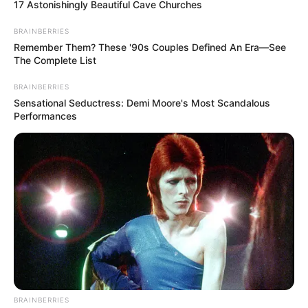
17 Astonishingly Beautiful Cave Churches
Tenemos todas las noticias que le
BRAINBERRIES
interesan. Para estar bien informado, por
favor, active las notificaciones de Alerta.
Remember Them? These '90s Couples Defined An Era—See
The Complete List
BRAINBERRIES
ACTIVAR AHORA
Sensational Seductress: Demi Moore's Most Scandalous
Performances
TEMAS DESTACADOS
CIERRES VIALES EN BUCARAMANGA
TRANSVERSAL DEL CARARE
FLORIDABLANCA
LLUVIAS EN SANTANDER
CIERRES VIALES EN SANTANDER
BRAINBERRIES