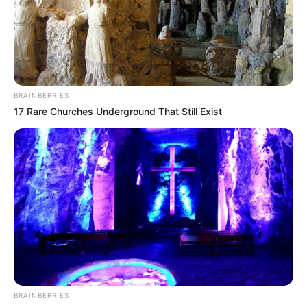
del Mundial 2026
COMPARTIR
BRAINBERRIES
ALERTA BOGOTÁ EN GOOGLE NEWS
17 Rare Churches Underground That Still Exist
TEMAS RELACIONADOS
ADOPCIÓN DE MASCOTAS
JORNADA DE VACUNACIÓN
PERROS Y GATOS
VACUNACIÓN DE PERROS Y GATOS
BUCARAMANGA
CENTROS COMERCIALES
NOTICIAS BUCARAMANGA
ALERTA BUCARAMANGA
ALCALDÍA DE BUCARAMANGA
MANTÉNGASE EN ALERTA
BRAINBERRIES