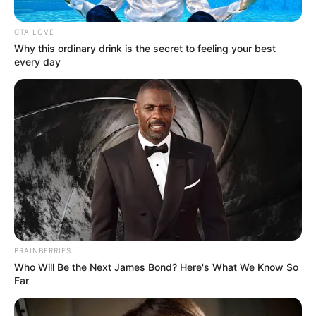
CTA LOVE
Why this ordinary drink is the secret to feeling your best
every day
Suministrada
Por:
Nelson David Cipagauta Velandia
BRAINBERRIES
Febrero 18, 2021
Who Will Be the Next James Bond? Here's What We Know So
Far