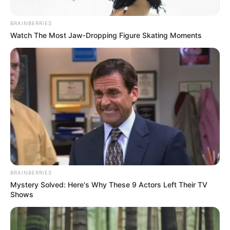
BRAINBERRIES
Watch The Most Jaw‑Dropping Figure Skating Moments
Gobernación de Santander
Programa Métale Mente en Bucaramanga
Por:
Juan David Quijano Castillo
BRAINBERRIES
Octubre 16, 2025
Mystery Solved: Here's Why These 9 Actors Left Their TV
Shows
COMPARTIR