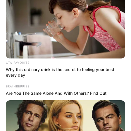
TEMAS RELACIONADOS
SALUD MENTAL
SANTANDER
GOBERNACIÓN DE SANTANDER
MANTÉNGASE EN ALERTA
CTA FAVORITE
Tenemos todas las noticias que le
Why this ordinary drink is the secret to feeling your best
interesan. Para estar bien informado, por
every day
favor, active las notificaciones de Alerta.
BRAINBERRIES
Are You The Same Alone And With Others? Find Out
ACTIVAR AHORA
TEMAS DESTACADOS