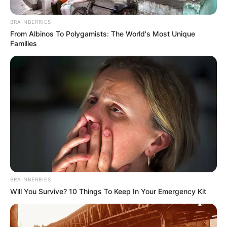
BRAINBERRIES
From Albinos To Polygamists: The World's Most Unique
Families
BRAINBERRIES
Will You Survive? 10 Things To Keep In Your Emergency Kit
Para el
jueves 26 de junio
se definió que los vehículos
particulares y motocicletas que tienen como último dígito
de sus placas el
3 y 4
no pueden circular en el horario