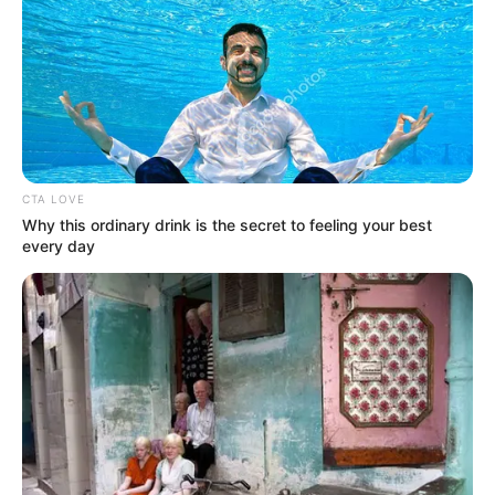
COMPARTIR
UNIRSE AL CANAL DE WHATSAPP
Las direcciones de tránsito y transporte del área
metropolitana
de Bucaramanga
dieron a conocer la
restricción del pico y placa para la capital santandereana
CTA LOVE
para el jueves 26 de junio, dejando claridad en el horario y
Why this ordinary drink is the secret to feeling your best
las placas que no pueden circular por la ciudad para
every day
contribuir a la correcta movilidad y evitar sanciones
.
Actualmente está vigente la
restricción en todos los
perímetros de Bucaramanga, Floridablanca,
Piedecuesta y Girón, tal como se estableció a principios
del mes de febrero de 2025.
Jueves 26 de junio