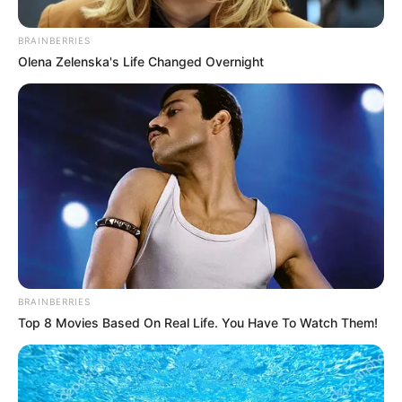
BRAINBERRIES
Olena Zelenska's Life Changed Overnight
Ingrid Jaimes / RCN Radio
Lista la Rotonda Hoyo Caliente y el puente Los Gemelos
en el municipio de Girón, que beneficiará a toda la
población
Por:
Juan David Quijano Castillo
BRAINBERRIES
Top 8 Movies Based On Real Life. You Have To Watch Them!
Junio 26, 2025