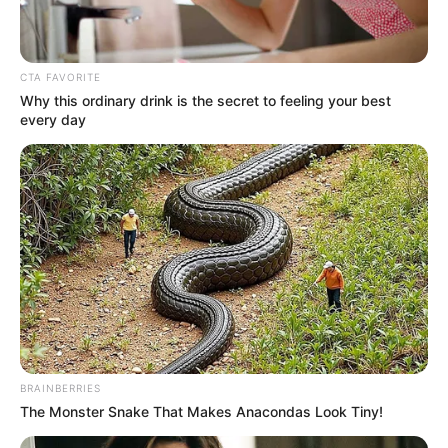
Tenemos todas las noticias que le
interesan. Para estar bien informado, por
favor, active las notificaciones de Alerta.
CTA FAVORITE
Why this ordinary drink is the secret to feeling your best
ACTIVAR AHORA
every day
TEMAS DESTACADOS
CIERRES VIALES EN BUCARAMANGA
TRANSVERSAL DEL CARARE
FLORIDABLANCA
LLUVIAS EN SANTANDER
CIERRES VIALES EN SANTANDER
BRAINBERRIES
The Monster Snake That Makes Anacondas Look Tiny!