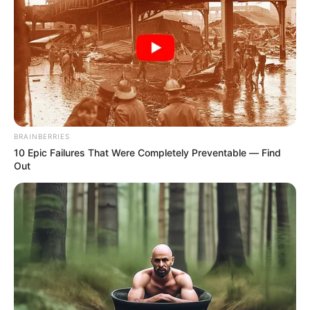
desde las
6:00 a.m. hasta las 8:00 p.m.
En el caso de los taxis, según lo estableció la
Dirección
de Tránsito de Bucaramanga
, para este jueves la
restricción es también para los vehículos con placas
finalizadas en
3 y 4
, desde las
7:00 a.m. hasta las 9:00
p.m.
Lea También: ¡Insólito! Hombre ganó tutela y EPS le
BRAINBERRIES
entregó muñecas sexuales inflables en Bucaramanga
10 Epic Failures That Were Completely Preventable — Find
Out
¡Respete la medida y evite multas!
La sanción por pico y placa actualmente es de
$711.750
pesos colombianos,
lo que corresponde a medio salario
mínimo legal vigente mensual, o
15 días del nuevo
salario definido para 2025 en Colombia.
Por incumplir la restricción, a los conductores también les