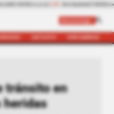
2,38%
Arroz de primera
$ 3.940,00
-
Cebolla cabezona bla
(Precio por kilo)
Bucaramanga
SERVICIOS
QUÉ SUSTO
VIVIR SABROSO
caramanga dejan cinco personas heridas
 tránsito en
 heridas