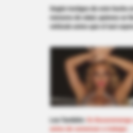
Según testigos de este hecho en
menores de edad, quienes se lle
vehículo antes que el taxi caye
Lea También:
En Bucaramanga u
antes de comenzar a trabajar