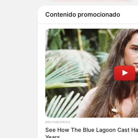
Frente a este hecho, el direct
Contenido promocionado
señaló “se presentó un lamenta
a la acción rápida de los ocupa
al abismo, las personas fueron 
personas están fuera de peligro
Añadió el funcionario municipal
mencionar que las personas co
atentos a los costados de las v
difícil acceso, y además que va
revisión técnico mecánica al dí
BRAINBERRIES
See How The Blue Lagoon Cast Ha
Lea También:
¡Hasta la canasta
Years