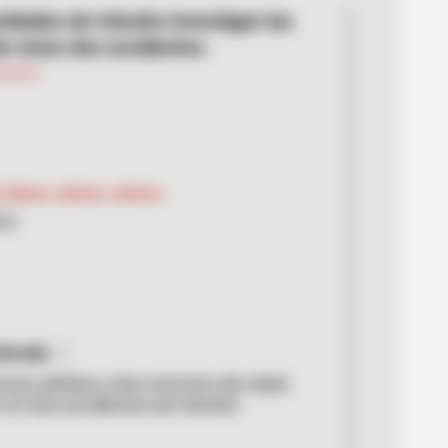
ridades de tránsito investigan las
e estos dos accidentes.
 Liliana Jaimes Jaimes
023
strada
onas adultas y dos menores de edad,
n en dos accidentes de tránsito