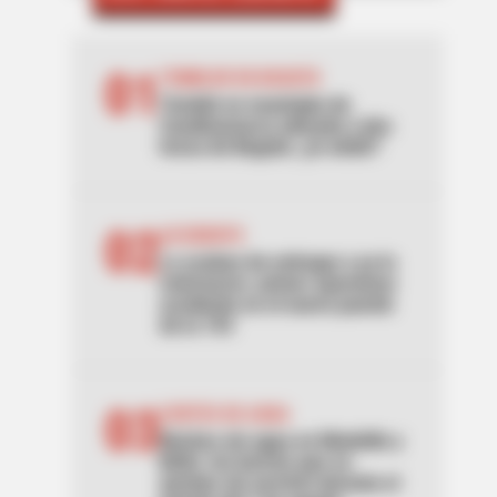
01
TEMBLOR EN BOGOTÁ
Tembló en municipio de
Cundinamarca ubicado a dos
horas de Bogotá: ¿lo sintió?
02
ACCIDENTE
Lo acaban de entregar y ya lo
estrenaron: primer aparatoso
accidente en el nuevo puente
de la 153
03
CORTES DE AGUA
Noches sin agua en Medellín y
Bello: los barrios que se
quedan sin servicio durante el