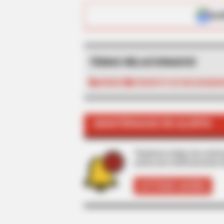
ALE
TEMAS RELACIONADOS
HERIDOS
TRÁNSITO DE BUCARAMA
MANTÉNGASE EN ALERTA
Tenemos todas las noticia
active las notificaciones 
ACTIVAR AHORA