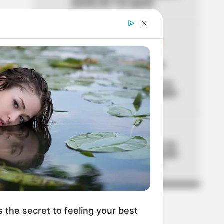
puente del 7 de agosto
04
RESTRICCIÓN PARRILLERO
IBAGUÉ
Ley seca en Ibagué por la
posesión de Abelardo:
confirman la hora en que se
podrá volver a tomar traguito
05
ALTAS TEMPERATURAS
El Tolima se está asando: los
municipios que han superado
los 40 °C de temperatura
s the secret to feeling your best