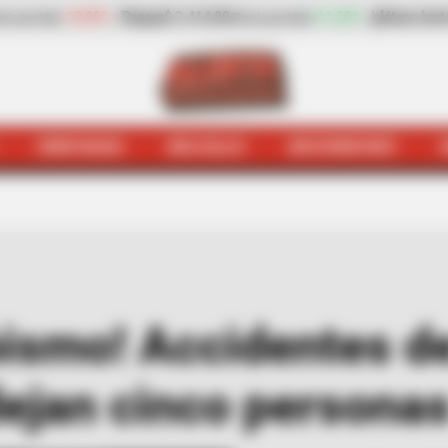
4,00
+11,55%
plátano hartón verde
$ 2.669,00
-
(Precio por kilo)
(Precio por kilo)
HINCHADA
BOLSILLO
BOCHINCHES
iris
¡Se fueron al abismo! Accidentes de tránsito en Bu
bismo! Accidentes de
jan cinco personas