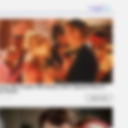
BERRIES
kin Cracks Up The Web With His
 Version Of ‘Home Alone’