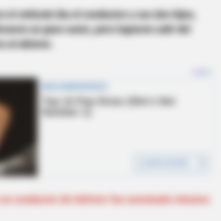
 el vehículo iba el conductor y sus dos hijos,
varon un gran susto, pero lograron salir del
ra al abismo.
n conductor de inDriver fue asesinado minutos