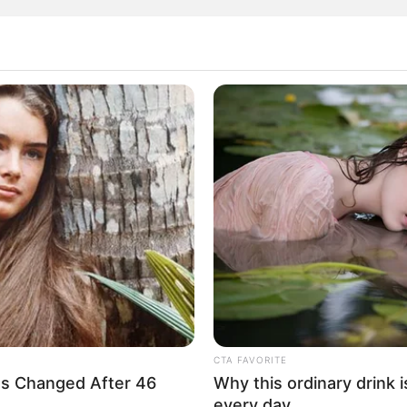
or de Tránsito de Bucaramanga, Carlos Bueno
ble caso de accidente,
afortunadamente gracias
ntes lograron salir del vehículo antes que cayera
trasladadas a un centro asistencial y las
”.
, “frente a estos hechos es importante
nduzcan con cuidado,
que siempre vayan
ías a que disminuyan la velocidad en zonas de
yan con todos los papeles en regla, con la
a”.
CTA FAVORITE
s Changed After 46
Why this ordinary drink i
 familiar se afectará! Alza de la gasolina en
every day