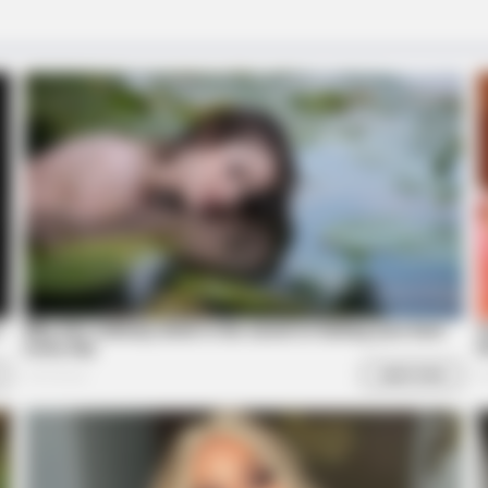
BRAINBERRIES
BRAIN
Tarantino’s Latest Effort Will Probably
Cul
Be His Best To Date
Own
BRAINBERRIES