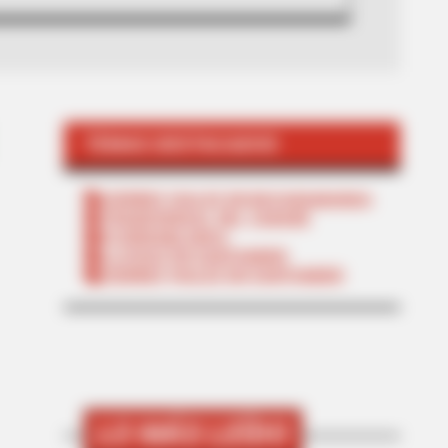
TEMAS DESTACADOS
CIERRES VIALES EN BUCARAMANGA
TRANSVERSAL DEL CARARE
FLORIDABLANCA
LLUVIAS EN SANTANDER
CIERRES VIALES EN SANTANDER
LO MÁS LEÍDO