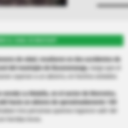
RSE AL CANAL DE WHATSAPP
nores de edad, resultaron en dos accidentes de
ural del municipio de Bucaramanga,
luego que el
zaran cayeran a un abismo, en hechos aislados.
a vereda La Malaña, en el sector de Morrorico,
 rodó hacia un abismo de aproximadamente 100
izaban tres personas quienes lograron salir del
on heridas leves.