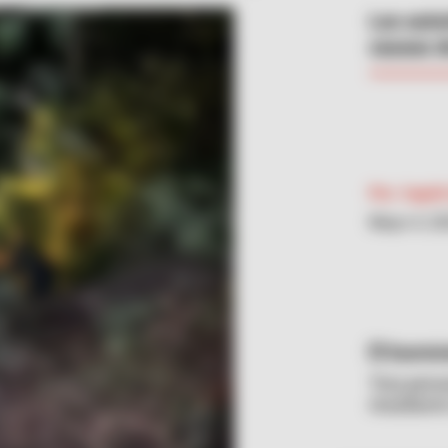
Las auto
causas d
Por:
Ingrid
Mayo 4, 2
Sumini
Tres pers
resultaro