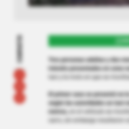
COMPARTIR
UNI
Tres personas adultas y dos me
tránsito presentados en zona r
taxi y la moto en que se movili
El primer caso se presentó en l
según las autoridades un taxi
metros,
en el vehículo se movil
carro, sin embargo resultaron c