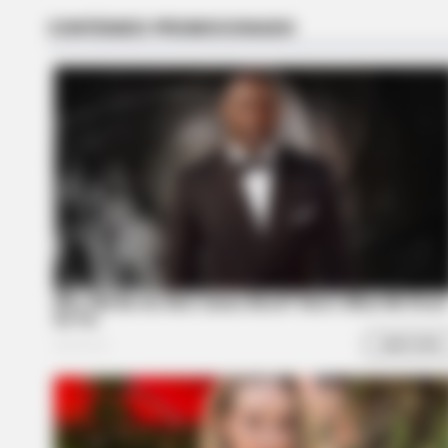
BRAINBERRIES
17 Astonishingly Beautiful Cave
Churches
BRAINBERRIES