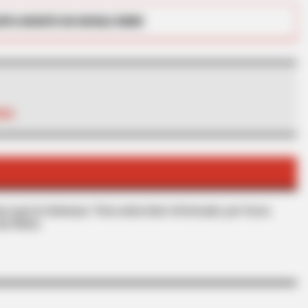
RTA BOGOTÁ EN GOOGLE NEWS
NGA
BRAINBERRIES
How Does "Darkest Hour
Knew?
s que le interesan. Para estar bien informado, por favor,
de Alerta.