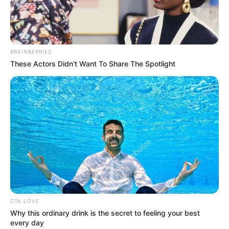
MANTÉNGASE EN ALERTA
BRAINBERRIES
Tenemos todas las noticias que le
These Actors Didn't Want To Share The Spotlight
interesan. Para estar bien informado, por
favor, active las notificaciones de Alerta.
ACTIVAR AHORA
TEMAS DESTACADOS
CIERRES VIALES EN BUCARAMANGA
TRANSVERSAL DEL CARARE
CTA LOVE
FLORIDABLANCA
LLUVIAS EN SANTANDER
Why this ordinary drink is the secret to feeling your best
CIERRES VIALES EN SANTANDER
every day