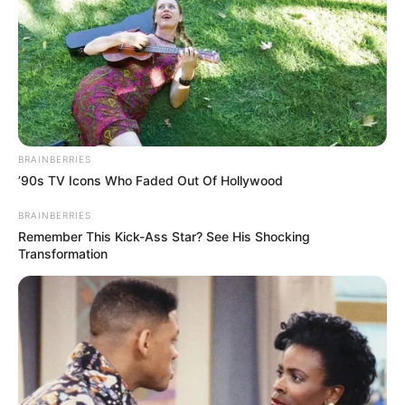
económica también tendrán que asumir los
costos de
patios o parqueadero y también los costos adicionales
por el servicio de grúa.
Si desean tener un descuento en
el valor del comparendo pueden realizar un curso
pedagógico sobre normas de tránsito y pagar lo más
rápido posible para no tener que cancelar la totalidad de
la multa.
BRAINBERRIES
COMPARTIR
’90s TV Icons Who Faded Out Of Hollywood
BRAINBERRIES
ALERTA BOGOTÁ EN GOOGLE NEWS
Remember This Kick-Ass Star? See His Shocking
Transformation
TEMAS RELACIONADOS
PICO Y PLACA EN BUCARAMANGA
PICO Y PLACA PIEDECUESTA
PICO Y PLACA FLORIDABLANCA
PICO Y PLACA GIRÓN