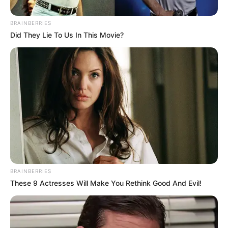
BRAINBERRIES
Did They Lie To Us In This Movie?
Alerta Santanderes
Tráfico en la carrera 27 de Bucaramanga
Por:
Juan David Quijano Castillo
BRAINBERRIES
These 9 Actresses Will Make You Rethink Good And Evil!
Junio 18, 2025