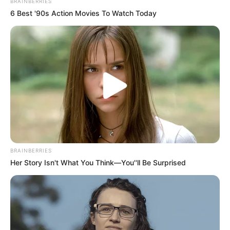
BRAINBERRIES
6 Best '90s Action Movies To Watch Today
ACTIVAR AHORA
TEMAS DESTACADOS
CIERRES VIALES EN BUCARAMANGA
TRANSVERSAL DEL CARARE
FLORIDABLANCA
LLUVIAS EN SANTANDER
CIERRES VIALES EN SANTANDER
BRAINBERRIES
Her Story Isn't What You Think—You''ll Be Surprised