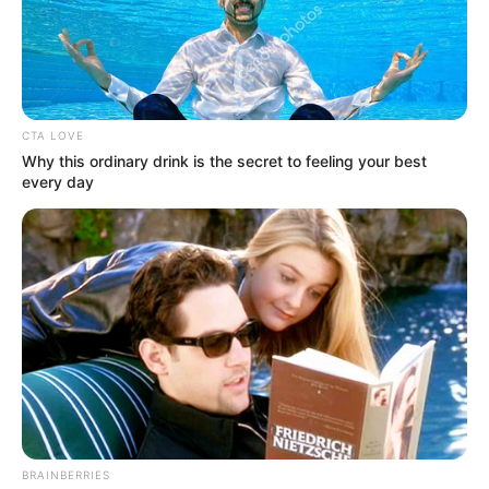
CTA LOVE
Why this ordinary drink is the secret to feeling your best
every day
Las autoridades definieron que durante el segundo
BRAINBERRIES