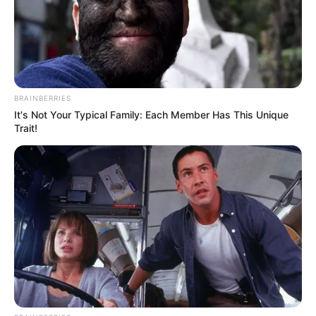
COMPARTIR
ALERTA BOGOTÁ EN GOOGLE NEWS
BRAINBERRIES
It's Not Your Typical Family: Each Member Has This Unique
Trait!
TEMAS RELACIONADOS
PICO Y PLACA EN BUCARAMANGA
PICO Y PLACA PIEDECUESTA
PICO Y PLACA GIRÓN
PICO Y PLACA FLORIDABLANCA
MANTÉNGASE EN ALERTA
Tenemos todas las noticias que le
interesan. Para estar bien informado, por
favor, active las notificaciones de Alerta.