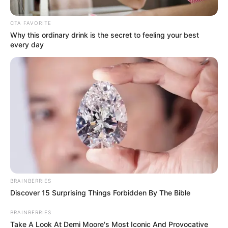
exponen a una multa de $633.111 y posible
inmovilización del vehículo.
CTA FAVORITE
Why this ordinary drink is the secret to feeling your best
every day
DTB
BRAINBERRIES
Para los conductores del poder amarillo también hay
Discover 15 Surprising Things Forbidden By The Bible
restricción vehicular, iniciando a las 7:00 a.m.
BRAINBERRIES
Por:
Juan David Quijano Castillo
Take A Look At Demi Moore's Most Iconic And Provocative