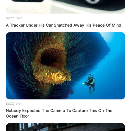
competencia
y el
acceso equitativo a la prestación del
servicio
.
BUZZ DAY
Como parte de este proceso, se desarrollaron
mesas
A Tracker Under His Car Snatched Away His Peace Of Mind
técnicas interinstitucionales
, espacios de diálogo y
requerimientos dirigidos a las entidades responsables de
la administración y control de la terminal aérea.
BUZZ DAY
Nobody Expected The Camera To Capture This On The
Ocean Floor