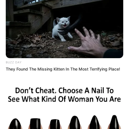
Estas acciones estuvieron orientadas a verificar el
cumplimiento de la normativa expedida por la
Superintendencia de Transporte
, la cual prohíbe cobros
considerados irregulares y prácticas que puedan restringir
BUZZ DAY
la libre operación de los vehículos de servicio público.
They Found The Missing Kitten In The Most Terrifying Place!
LEA TAMBIÉN
Se estrenó nuevo vuelo
Bucaramanga - Bogotá: +5.200
viajeros por semana