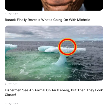
Bucaramanga
BUZZ DAY
Barack Finally Reveals What's Going On With Michelle
COMPARTIR
ALERTA BOGOTÁ EN GOOGLE NEWS
TEMAS RELACIONADOS
TAXISTAS DE BUCARAMANGA
AEROPUERTO INTERNACIONAL PALONEGRO
SUPERINTENDENCIA DE TRANSPORTE
TAXISTAS
PROCURADOR GENERAL DE LA NACIÓN
BUZZ DAY
Fishermen See An Animal On An Iceberg, But Then They Look
Closer!
MANTÉNGASE EN ALERTA
BUZZ DAY