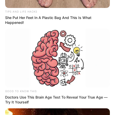
TIPS AND LIFE HACKS
She Put Her Feet In A Plastic Bag And This Is What
Happened!
DTB
Los conductores del poder amarilla esperan que se
solucione definitivamente la problemática
GOOD TO KNOW THIS
Doctors Use This Brain Age Test To Reveal Your True Age —
Por:
Juan David Quijano Castillo
Try It Yourself
Junio 3, 2026