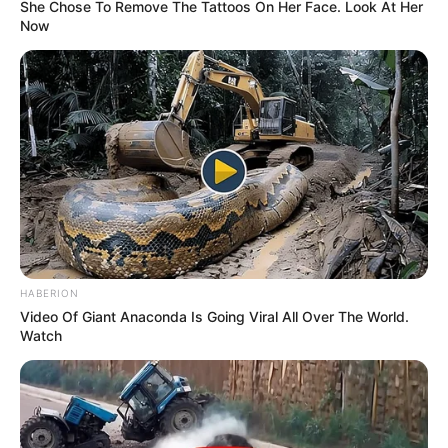
She Chose To Remove The Tattoos On Her Face. Look At Her
Tenemos todas las noticias que le
Now
interesan. Para estar bien informado, por
favor, active las notificaciones de Alerta.
ACTIVAR AHORA
TEMAS DESTACADOS
CIERRES VIALES EN BUCARAMANGA
TRANSVERSAL DEL CARARE
HABERION
FLORIDABLANCA
LLUVIAS EN SANTANDER
Video Of Giant Anaconda Is Going Viral All Over The World.
CIERRES VIALES EN SANTANDER
Watch