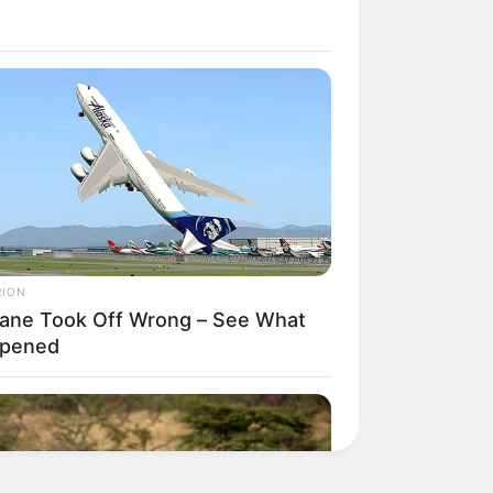
RION
lane Took Off Wrong – See What
pened