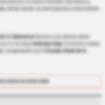
vanzará por el mismo corredor vial hasta la
ess
, desde donde los participantes emprenderán
BUZZ DAY
HABE
e
David Muir's New Partner, Whom You'll
Rem
Easily Recognize
Sit
de 21 kilómetros
llevará a los atletas hasta
por la vía hacia
Ruitoque Bajo
. El retorno estará
se
, completando así el
trazado oficial de la
RTA BOGOTÁ EN GOOGLE NEWS