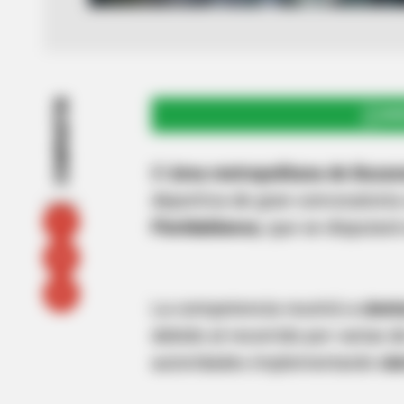
COMPARTIR
UNI
El
área metropolitana de Buca
deportiva de gran convocatoria
Floridablanca
, que se disputar
La competencia reunirá a
cient
debido al recorrido por varias de
autoridades implementarán
cie