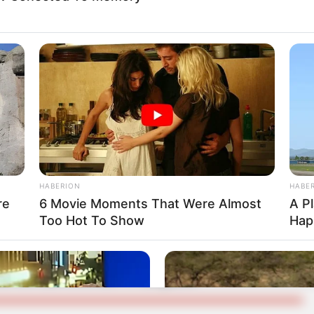
a circulación durante el evento.
starán presentes en este importante evento
a
seguridad
de los deportistas y de todos los
s conductores a programar sus desplazamientos,
s indicaciones de los agentes de tránsito”,
s Prada
, director de la
Dirección de Tránsito y
HABERION
HABE
re
6 Movie Moments That Were Almost
A P
Too Hot To Show
Hap
 Maratón de Floridablanca 2026: 3.000
n la carrera del 5 de julio