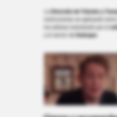
La
Dirección de Tránsito y Tran
restricciones se aplicarán entr
los atletas transitarán por el
ani
y el sector de
Ruitoque
.