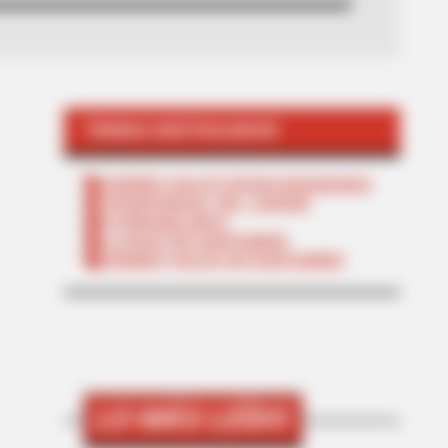
TEMAS DESTACADOS
CIERRES VIALES EN BUCARAMANGA
TRANSVERSAL DEL CARARE
FLORIDABLANCA
LLUVIAS EN SANTANDER
CIERRES VIALES EN SANTANDER
LO MÁS LEÍDO