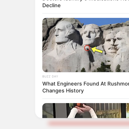
personal encargado de regular l
Decline
“Nuestros
agentes de tránsito
e
para garantizar la
movilidad
y l
actores viales. Invitamos a lo
tomar
rutas alternas
y seguir la
señaló
Jahir Andrés Castellano
Transporte de Floridablanca
.
BUZZ DAY
What Engineers Found At Rushmo
LEA TAMBIÉN
Changes History
Todo listo para la Media
corredores participarán e