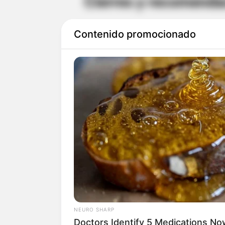
Cierres y recomenda
El recorrido partirá desde el se
Contenido promocionado
incorporará a la
autopista en s
dirigirse hacia
Ruitoque
.
Durante la jornada estarán hab
Acapulco y La Hormiga
, con el
desplazarse por la zona.
Las
autoridades de tránsito
rec
NEURO SHARP
recorridos con anticipación
, uti
Doctors Identify 5 Medications 