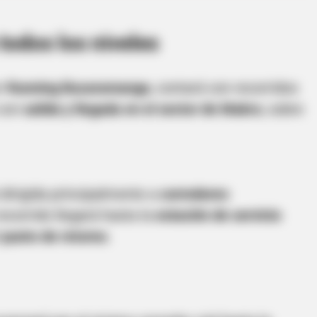
todos los niveles
or
Running Bucaramanga
, contará con recorridos
 con
salida y llegada en el sector de Makro
, sobre
HABERION
This Happened On Live
Rare Elephant Birth—Th
Shock
dirigida principalmente a
corredores
recorrido llegará hasta la
estación de servicio
l
punto de retorno
.