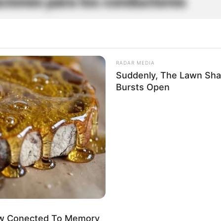
ciones para los conductores
ctor de
Makro
, continuará por el
anillo vial
y se
entido Floridablanca–Piedecuesta
, para luego
RADAR MEDIA
Suddenly, The Lawn Sha
Bursts Open
ilitados
retornos
en los sectores de
Ruitoque,
 fin de facilitar la movilidad de quienes deban
omendaron a los conductores
planear sus
lizar
vías alternas
y atender las indicaciones del
Now Conected To Memory