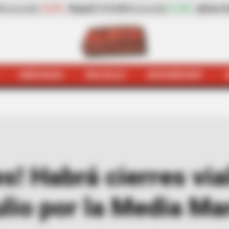
 2.414,00
+11,55%
plátano hartón verde
$ 2.669,00
(Precio por kilo)
(Precio por k
HINCHADA
BOLSILLO
BOCHINCHES
o conductores! Habrá cierres viales en este domingo 5 d
s! Habrá cierres via
lio por la Media Ma