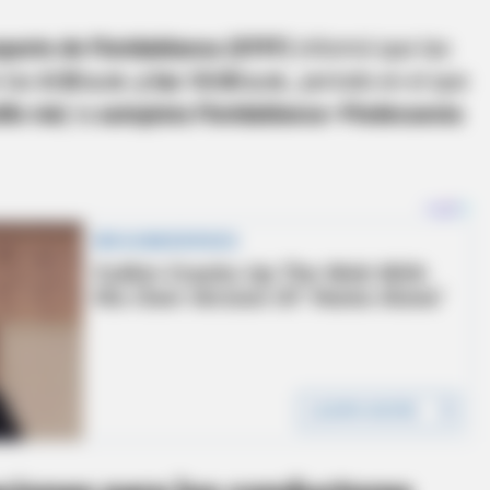
sporte de Floridablanca (DTFF)
informó que las
e las
4:30 a.m. y las 10:00 a.m.
, periodo en el que
llo vial
, la
autopista Floridablanca–Piedecuesta