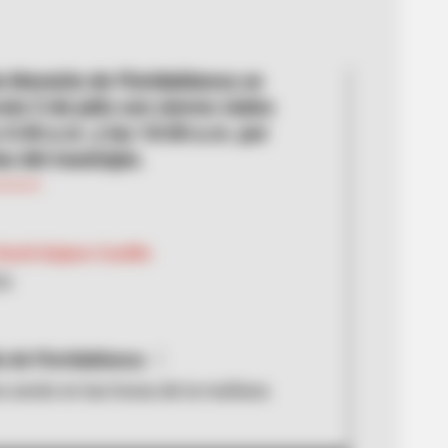
 Maratón de Floridablanca se
ste 5 de julio con cierres viales
 4:30 a.m. y las 10:00 a.m. por
as del municipio.
avid Quijano Castillo
26
a de Floridablanca
es serán en las horas de la mañana