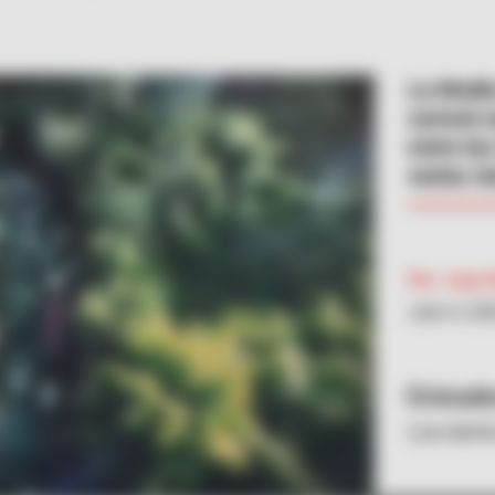
La Media
correrá e
entre las
varias ví
Por:
Juan D
Julio 4, 20
Alcaldí
Los cierr