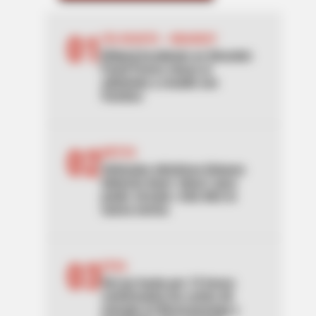
01
VÍA BOGOTÁ - GIRARDOT
[Video] Accidente en Girardot:
Fuchi Forero chocó al
adelantar y resultó con
fractura
02
MOTOS
Vehículos eléctricos livianos
deberán tener "placa" para
poder circular: esto dice la
nueva norma
03
ESSA
Sin luz hasta por 12 horas:
confirmados los cortes de
energía en Bucaramanga y