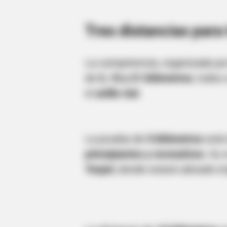
Tres distancias para 
La competencia, organizada p
de
5, 10 y 21 kilómetros
, todos
el
anillo vial
.
BUZZ DAY
Viewers Had To Look Away When 
Tv
La prueba de
5 kilómetros
está 
principiantes y recreativos
. Su 
Terpel
, donde estará ubicado e