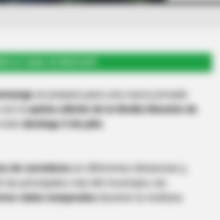
RSE AL CANAL DE WHATSAPP
ramanga
se prepara para una nueva jornada
 con la
quinta edición de la Media Maratón de
á este
domingo 5 de julio
.
os de corredores
en diferentes distancias y,
 las principales vías del municipio, las
rres viales temporales
durante la mañana.