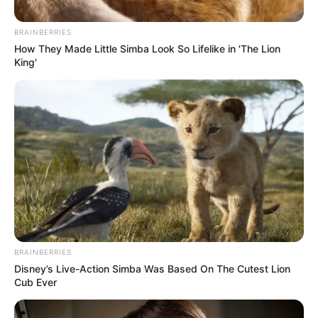
BRAINBERRIES
How They Made Little Simba Look So Lifelike in 'The Lion
King'
Captura de vídeo
La mujer conducía el vehículo.
BRAINBERRIES
Por:
Slendy Blanco Suárez
Disney’s Live-Action Simba Was Based On The Cutest Lion
Enero 16, 2021
Cub Ever