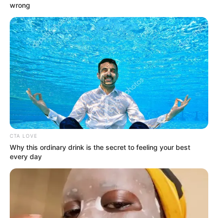
wrong
Bucaramanga y el área metropolitana
"Desde tránsito
se le impusieron tres comparendos.
Así
mismo procedimos a instaurar las respectivas denuncias
penales.
El vehículo fue hallado en un parqueadero
pero
lo demás hace parte de un proceso de investigación",
agregó a RCN Radio, Andrea Méndez, directora de
Tránsito Bucaramanga.
Mientras son ubicados los dos responsables,
a la mujer
se le impusieron tres comparendos.
CTA LOVE
COMPARTIR
Why this ordinary drink is the secret to feeling your best
every day
ALERTA BOGOTÁ EN GOOGLE NEWS
TEMAS RELACIONADOS