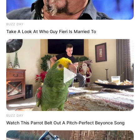
BUZZ DAY
Take A Look At Who Guy Fieri Is Married To
BUZZ DAY
Watch This Parrot Belt Out A Pitch-Perfect Beyonce Song