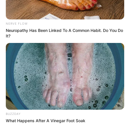
NERVE FLOW
Neuropathy Has Been Linked To A Common Habit. Do You Do
It?
BUZZDAY
What Happens After A Vinegar Foot Soak
En este mismo sentido, venía detrás un bus municipal