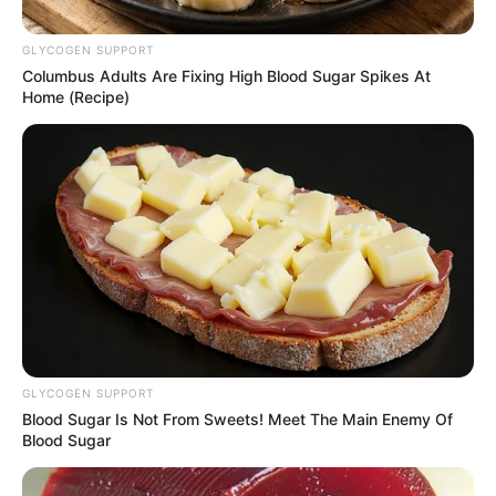
GLYCOGEN SUPPORT
Columbus Adults Are Fixing High Blood Sugar Spikes At
Home (Recipe)
Captura de video
Accidente en la vía Matanza - Bucaramanga
Por:
Laura Perilla Ramírez
GLYCOGEN SUPPORT
Noviembre 24, 2022
Blood Sugar Is Not From Sweets! Meet The Main Enemy Of
Blood Sugar