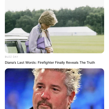
MANTÉNGASE EN ALERTA
Tenemos todas las noticias que le
interesan. Para estar bien informado, por
favor, active las notificaciones de Alerta.
ACTIVAR AHORA
BUZZ DAY
Diana’s Last Words: Firefighter Finally Reveals The Truth
TEMAS DESTACADOS
CIERRES VIALES EN BUCARAMANGA
TRANSVERSAL DEL CARARE
FLORIDABLANCA
LLUVIAS EN SANTANDER
CIERRES VIALES EN SANTANDER