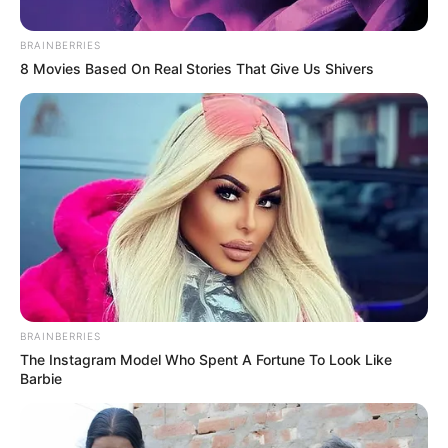
BRAINBERRIES
8 Movies Based On Real Stories That Give Us Shivers
Captura video
Se incendió un bus intermunicipal por la vía a Málaga:
Pasajeros logran evacuar a tiempo
BRAINBERRIES
Por:
Ingrid Liliana Jaimes Jaimes
The Instagram Model Who Spent A Fortune To Look Like
Noviembre 1, 2025
Barbie