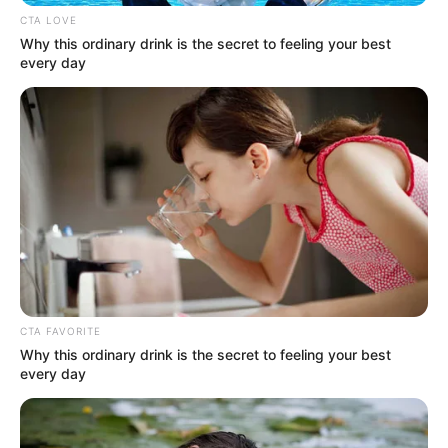
CTA LOVE
Why this ordinary drink is the secret to feeling your best
MANTÉNGASE EN ALERTA
every day
Tenemos todas las noticias que le
interesan. Para estar bien informado, por
favor, active las notificaciones de Alerta.
ACTIVAR AHORA
TEMAS DESTACADOS
CTA FAVORITE
Why this ordinary drink is the secret to feeling your best
CIERRES VIALES EN BUCARAMANGA
every day
TRANSVERSAL DEL CARARE
FLORIDABLANCA
LLUVIAS EN SANTANDER
CIERRES VIALES EN SANTANDER