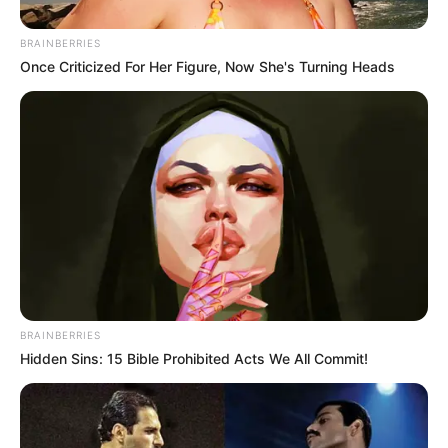
BRAINBERRIES
Once Criticized For Her Figure, Now She's Turning Heads
BRAINBERRIES
Lea También:
"Caravanas del terror" en Bucaramanga
Hidden Sins: 15 Bible Prohibited Acts We All Commit!
dejan más de 150 vehículos inmovilizados
Lea También:
Terminal de transportes de Bucaramanga
opera hacia Bogotá con transbordos por problemas