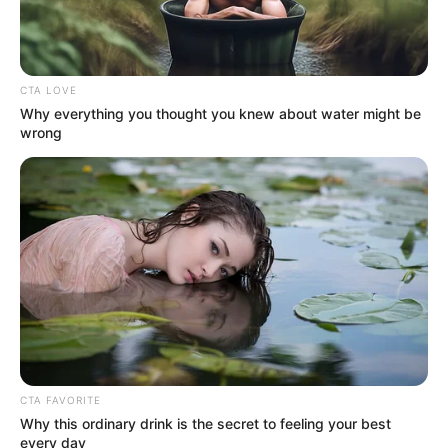
MANTÉNGASE EN ALERTA
Tenemos todas las noticias que le
CTA LOVE
interesan. Para estar bien informado, por
favor, active las notificaciones de Alerta.
Why everything you thought you knew about water might be
wrong
ACTIVAR AHORA
TEMAS DESTACADOS
CIERRES VIALES EN BUCARAMANGA
TRANSVERSAL DEL CARARE
FLORIDABLANCA
LLUVIAS EN SANTANDER
CIERRES VIALES EN SANTANDER
CTA FAVORITE
Why this ordinary drink is the secret to feeling your best
every day