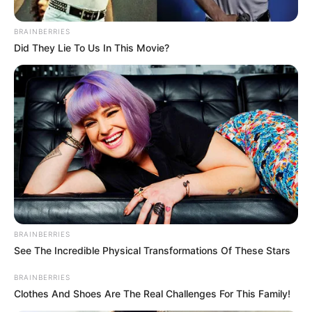
BRAINBERRIES
Did They Lie To Us In This Movie?
Policía del Magdalena Medio
Por:
Ingrid Liliana Jaimes Jaimes
BRAINBERRIES
Noviembre 5, 2022
See The Incredible Physical Transformations Of These Stars
BRAINBERRIES
Clothes And Shoes Are The Real Challenges For This Family!