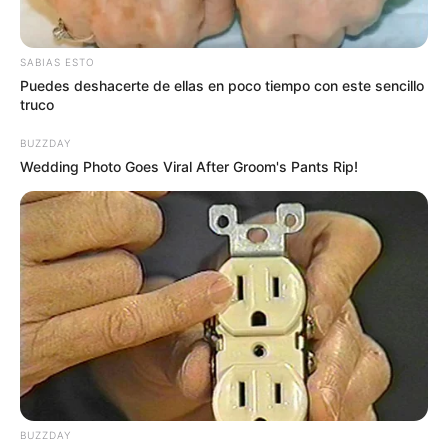
Estas afectaciones se deben, en parte, a las
fuertes
lluvias
que durante las últimas semanas han
azotado al
territorio santandereano
, dejando consecuencias en
vías
SABIAS ESTO
de diferentes zonas y municipios del departamento
.
Puedes deshacerte de ellas en poco tiempo con este sencillo
truco
BUZZDAY
Wedding Photo Goes Viral After Groom's Pants Rip!
BUZZDAY