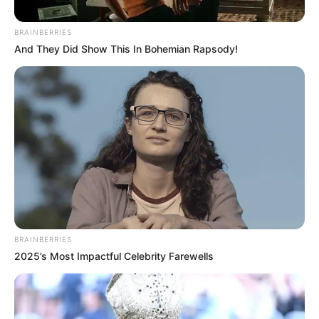
BRAINBERRIES
And They Did Show This In Bohemian Rapsody!
Alcaldía de Floridablanca
Conciertos de las ferias de Floridablanca
Por:
Juan David Quijano Castillo
BRAINBERRIES
2025’s Most Impactful Celebrity Farewells
Noviembre 4, 2025