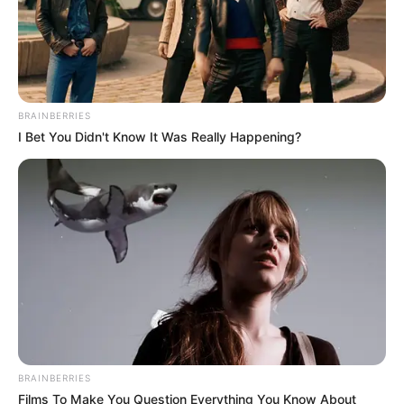
El tradicional
Festival de Orquestas
visita este año un
total de
15 barrios de Floridablanca.
-Lunes 10 de noviembre:
Niza, La Cumbre y
Cañaveral.
-Martes 11 de noviembre:
Los Andes, Villaluz y
BRAINBERRIES
Zapamanga 1.
I Bet You Didn't Know It Was Really Happening?
-Miércoles 12 de noviembre:
El Carmen, Villabel y
El Reposo.
-Jueves 13 de noviembre:
Gonzales Chaparro,
Caldas y Bucarica.
-Viernes 14 de noviembre:
Palomitas, Lagos II y
Altamira.
Música urbana – Parque Internacional del Parapente:
Domingo 16 de noviembre:
Serrato.
Lunes 17 de noviembre:
Vezga.
BRAINBERRIES
Films To Make You Question Everything You Know About