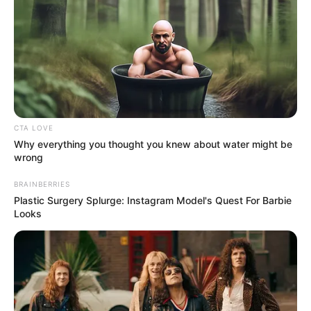
Conciertos
-Barrio La Cumbre (sábado 8 de noviembre):
Chiche Maestre, Pastor López Jr, Los K Ramones y
Richard Quintero.
-Mega concierto Estadio Álvaro Gómez Hurtado
(sábado 15 de noviembre):
Yeison Jiménez, Ciro
CTA LOVE
Quiñónez, Grupo Niche, Luifer Cuello y San
Why everything you thought you knew about water might be
Miguelito.
wrong
-XXVIII Festival de Música Campesina (domingo
16 de noviembre, Parque Principal):
Concierto
BRAINBERRIES
Heredero.
Plastic Surgery Splurge: Instagram Model's Quest For Barbie
Looks
Lea aquí:
Girón vive su Semana por la Paz del 4 al 8 de
noviembre
Festival de Orquestas