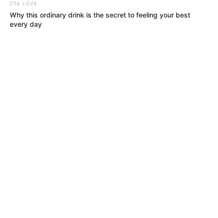
CTA LOVE
Why this ordinary drink is the secret to feeling your best
every day
ACTIVAR AHORA
TEMAS DESTACADOS
CIERRES VIALES EN BUCARAMANGA
TRANSVERSAL DEL CARARE
FLORIDABLANCA
LLUVIAS EN SANTANDER
CIERRES VIALES EN SANTANDER