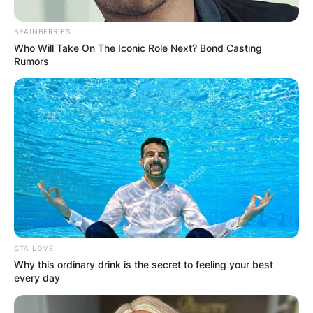
BRAINBERRIES
Who Will Take On The Iconic Role Next? Bond Casting
Rumors
CDMB
CDMB / Contenido Patrocinado
Por:
Redacción comercial
Octubre 20, 2025
CTA LOVE
Why this ordinary drink is the secret to feeling your best
every day
COMPARTIR