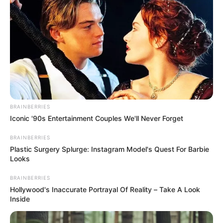
UCC, permite que estudiantes realicen prácticas o
participen como voluntarios. Allí también se llevan a cabo
investigaciones aplicadas. Solo se trabaja con
estudiantes capacitados, quienes apoyan en el cuidado
de neonatos y en el manejo especializado de la fauna
silvestre.
BRAINBERRIES
Iconic '90s Entertainment Couples We'll Never Forget
BRAINBERRIES
Plastic Surgery Splurge: Instagram Model's Quest For Barbie
Looks
BRAINBERRIES
Hollywood's Inaccurate Portrayal Of Reality – Take A Look
Inside
Crédito: CDMB
CDMB / Contenido Patrocinado