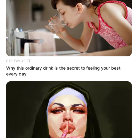
CTA FAVORITE
Why this ordinary drink is the secret to feeling your best
every day
Crédito: CDMB
CDMB / Contenido Patrocinado
Lea También:
Wiivo: el internet que nació en
Bucaramanga para estar cerca de la gente
Desde su creación, el Centro de Atención y Valoración de
Fauna Silvestre ha crecido de manera notable:
de atender