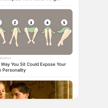
BERRIES
 Way You Sit Could Expose Your
e Personality