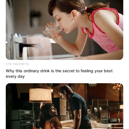
que actualmente no cuenten con un empleo,
puede
participar cualquier persona y el único requisito es
presentarse con la hoja de vida actualizada
.
Vacantes
Dentro de las ofertas laborales disponibles se encuentran:
Líder de producción en panadería.
Domiciliario.
CTA FAVORITE
Why this ordinary drink is the secret to feeling your best
Director Comercial.
every day
Operario de Seguridad.
Coordinador de atracción y selección.
Auxiliar CRM.
Administrador de punto de venta.
Auxiliar de piso.
Gerente comercial de tiendas.
Impulsador de marca.
Coordinador de servicio al cliente y telemercadeo.