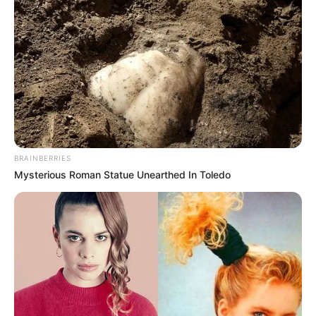
Le puede interesar:
En El Socorro (Santander) se
desarrolló el IX Festival Departamental del Café
BRAINBERRIES
Mysterious Roman Statue Unearthed In Toledo