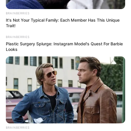
BRAINBERRIES
It's Not Your Typical Family: Each Member Has This Unique
Trait!
BRAINBERRIES
Plastic Surgery Splurge: Instagram Model's Quest For Barbie
Looks
Alcaldía de Floridablanca
Feria de empleo en Floridablanca
Por:
Juan David Quijano Castillo
Marzo 25, 2025
BRAINBERRIES