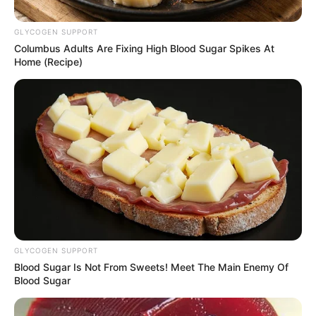
GLYCOGEN SUPPORT
Columbus Adults Are Fixing High Blood Sugar Spikes At
Home (Recipe)
Captura de pantalla
Ataque de Esteban Chaves en Vuelta al País Vasco
Por:
Johan Andrés Castro Montaño
GLYCOGEN SUPPORT
Abril 8, 2023
Blood Sugar Is Not From Sweets! Meet The Main Enemy Of
Blood Sugar