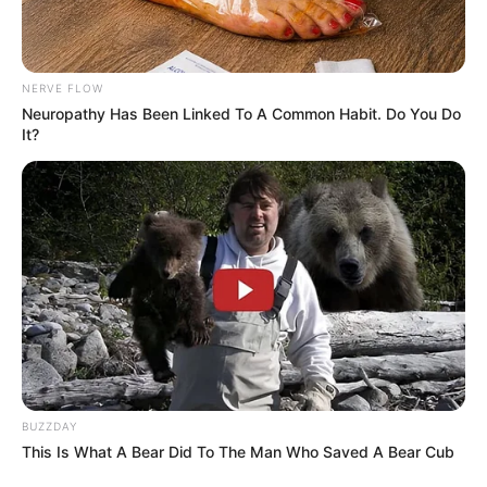
NERVE FLOW
Neuropathy Has Been Linked To A Common Habit. Do You Do
It?
BUZZDAY
Higuita
fue el mejor colombiano
en la competencia, pues
This Is What A Bear Did To The Man Who Saved A Bear Cub
no solamente se llevó
la victoria en la quinta etapa
, con