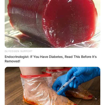
COMPARTIR
UNIRSE AL CANAL DE WHATSAPP
La edición 62 de la
Vuelta al País Vasco
culminó este
sábado con la celebración de la última etapa
con un
recorrido de 137 kilómetros
que tuvo final en la ciudad
de Eibar.
GLYCOGEN SUPPORT
La fracción dejó a
Jonas Vingegaard
como ganador. El
Endocrinologist: If You Have Diabetes, Read This Before It's
danés
logró conservar la camiseta de líder
para
Removed!
conquistar el triunfo luego de cruzar en solitario la línea
de meta.
En esta ocasión, siete colombianos tomaron la partida,
siendo
Esteban Chaves, Daniel Felipe Martínez y Sergio
Higuita
las principales cartas del país para lograr el
triunfo en territorio español.