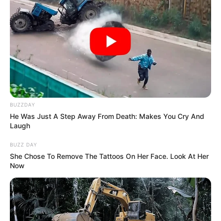
CIERRES VIALES EN BUCARAMANGA
TRANSVERSAL DEL CARARE
FLORIDABLANCA
LLUVIAS EN SANTANDER
CIERRES VIALES EN SANTANDER
BUZZDAY
He Was Just A Step Away From Death: Makes You Cry And
Laugh
BUZZ DAY
She Chose To Remove The Tattoos On Her Face. Look At Her
Now