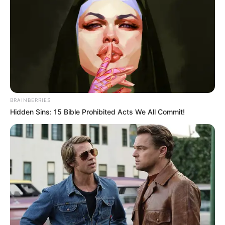
Abril 21, 2026
COMPARTIR
UNIRSE AL CANAL DE WHATSAPP
BRAINBERRIES
Un estudiante de la
Universidad Industrial de Santander
Hidden Sins: 15 Bible Prohibited Acts We All Commit!
(UIS)
resultó gravemente afectado tras la detonación de
un artefacto con sustancias químicas en uno de los
baños del edificio Camilo Torres, hecho ocurrido el
pasado 15 de abril de 2026 dentro del campus
universitario.
El incidente se registró en un espacio cerrado, donde el
joven se encontraba al interior de un cubículo cuando fue
lanzado el elemento con componentes reactivos, lo que
comprometió directamente su integridad física y le