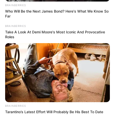
hecho excepcional. El asunto está siendo investigado por
BRAINBERRIES
las autoridades y por el comité asignado en la
Who Will Be the Next James Bond? Here's What We Know So
Universidad. Este un hecho que raya con lo criminal. El
Far
estudiante puede morir o pudo morir".
BRAINBERRIES
COMPARTIR
Take A Look At Demi Moore's Most Iconic And Provocative
Roles
ALERTA BOGOTÁ EN GOOGLE NEWS
TEMAS RELACIONADOS
UIS
EXPLOSIÓN
INVESTIGACIÓN
ESTUDIANTES
ALERTA BUCARAMANGA
ARTEFACTO EXPLOSIVO
MANTÉNGASE EN ALERTA
BRAINBERRIES
Tarantino’s Latest Effort Will Probably Be His Best To Date