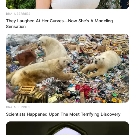
BRAINBERRIES
They Laughed At Her Curves—Now She's A Modeling
Sensation
UIS
La UIS enfatizó que tales conductas atentan contra la
BRAINBERRIES
paz, el libre desarrollo de las labores institucionales y los
Scientists Happened Upon The Most Terrifying Discovery
derechos humanos fundamentales.
Por:
Edna Catalina Porras Pico