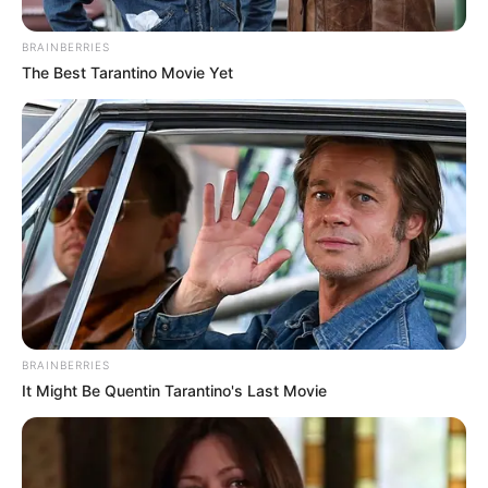
generó complicaciones respiratorias por la inhalación de
gases.
BRAINBERRIES
The Best Tarantino Movie Yet
LEA TAMBIÉN
Más de 2.500 predios cambian de
estrato en Bucaramanga y el golpe
ya se siente en los servicios
BRAINBERRIES
It Might Be Quentin Tarantino's Last Movie