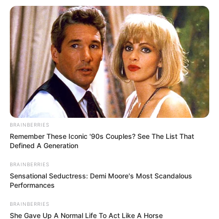
Tenemos todas las noticias que le
interesan. Para estar bien informado, por
favor, active las notificaciones de Alerta.
ACTIVAR AHORA
TEMAS DESTACADOS
BRAINBERRIES
CIERRES VIALES EN BUCARAMANGA
Remember These Iconic '90s Couples? See The List That
TRANSVERSAL DEL CARARE
Defined A Generation
FLORIDABLANCA
LLUVIAS EN SANTANDER
CIERRES VIALES EN SANTANDER
BRAINBERRIES
Sensational Seductress: Demi Moore's Most Scandalous
Performances
BRAINBERRIES
She Gave Up A Normal Life To Act Like A Horse