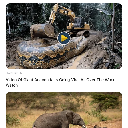
Tenemos todas las noticias que le
interesan. Para estar bien informado, por
favor, active las notificaciones de Alerta.
ACTIVAR AHORA
TEMAS DESTACADOS
HABERION
Video Of Giant Anaconda Is Going Viral All Over The World.
Watch
CIERRES VIALES EN BUCARAMANGA
TRANSVERSAL DEL CARARE
FLORIDABLANCA
LLUVIAS EN SANTANDER
CIERRES VIALES EN SANTANDER