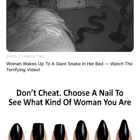
Por:
Juan David Quijano Castillo
Junio 13, 2026
COMPARTIR
GOOD TO KNOW THIS
UNIRSE AL CANAL DE WHATSAPP
Woman Wakes Up To A Giant Snake In Her Bed — Watch The
Terrifying Video!
Más de
120 animales silvestres
, entre
tortugas y aves
,
recuperaron su libertad en la
cuenca del bajo Rionegro
,
en Santander, luego de culminar procesos de atención,
rehabilitación y valoración realizados por el
Centro de
Atención y Valoración de Fauna Silvestre (CAV)
de la
CDMB
.
La jornada, desarrollada en una zona estratégica del
departamento, permitió el retorno de aproximadamente
80 tortugas
pertenecientes a diferentes especies, entre