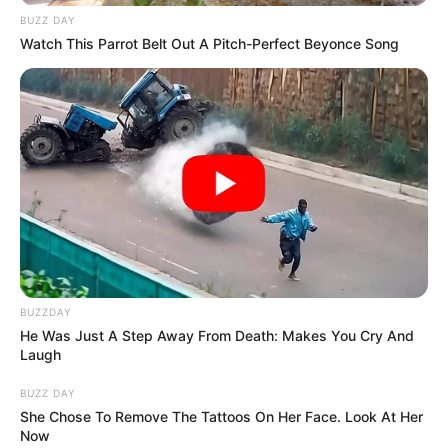
ese sentido, hicieron un llamado a la ciudadanía para
BUZZ DAY
reportar casos de
tráfico o tenencia de fauna
y apoyar
Watch This Parrot Belt Out A Pitch-Perfect Beyonce Song
las acciones de
protección y conservación
que permitan
garantizar la supervivencia de estas especies en libertad.
COMPARTIR
ALERTA BOGOTÁ EN GOOGLE NEWS
TEMAS RELACIONADOS
RESCATE DE ANIMALES
ANIMALES
BUZZDAY
RESCATE ANIMAL
CDMB
FAUNA
He Was Just A Step Away From Death: Makes You Cry And
TRÁFICO DE FAUNA SILVESTRE
Laugh
SANTANDER NOTICIAS
BUZZ DAY
She Chose To Remove The Tattoos On Her Face. Look At Her
MANTÉNGASE EN ALERTA
Now