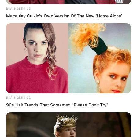
favor, active las notificaciones de Alerta.
BRAINBERRIES
Macaulay Culkin's Own Version Of The New ‘Home Alone’
ACTIVAR AHORA
TEMAS DESTACADOS
CIERRES VIALES EN BUCARAMANGA
TRANSVERSAL DEL CARARE
FLORIDABLANCA
LLUVIAS EN SANTANDER
CIERRES VIALES EN SANTANDER
BRAINBERRIES
90s Hair Trends That Screamed "Please Don't Try"