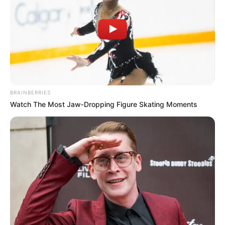
donde serán dos profesionales de salud de este centro
asistencial los primeros vacunados.
COMPARTIR
ALERTA BOGOTÁ EN GOOGLE NEWS
BRAINBERRIES
Watch The Most Jaw‑Dropping Figure Skating Moments
TEMAS RELACIONADOS
ALCALDE ENCARGADO DE BUCARAMANGA
COVID-19
JUAN CARLOS CÁRDENAS
MANTÉNGASE EN ALERTA
Tenemos todas las noticias que le
interesan. Para estar bien informado, por